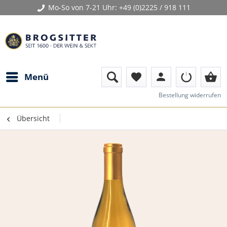
Mo-So von 7-21 Uhr:
+49 (0)2225 / 918 111
person
shopping_basket
Menü
favorite
Bestellung widerrufen
Übersicht