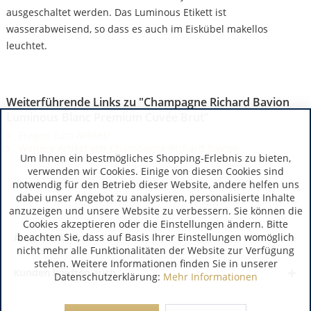
ausgeschaltet werden. Das Luminous Etikett ist
wasserabweisend, so dass es auch im Eiskübel makellos
leuchtet.
Weiterführende Links zu "Champagne Richard Bavion
Luminous Blanc Premium Cuvée Brut"
Fragen zum Artikel?
Weitere Artikel von Champagne Richard Bavion
Um Ihnen ein bestmögliches Shopping-Erlebnis zu bieten,
verwenden wir Cookies. Einige von diesen Cookies sind
notwendig für den Betrieb dieser Website, andere helfen uns
dabei unser Angebot zu analysieren, personalisierte Inhalte
anzuzeigen und unsere Website zu verbessern. Sie können die
Cookies akzeptieren oder die Einstellungen ändern. Bitte
beachten Sie, dass auf Basis Ihrer Einstellungen womöglich
Ähnliche Artikel
nicht mehr alle Funktionalitäten der Website zur Verfügung
stehen. Weitere Informationen finden Sie in unserer
Kunden kauften auch
Datenschutzerklärung:
Mehr Informationen