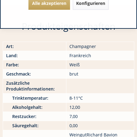
Alle akzeptieren
Konfigurieren
Produkteigenschaften
Art:
Champagner
Land:
Frankreich
Farbe:
Weiß
Geschmack:
brut
Zusätzliche
Produktinformationen:
Trinktemperatur:
8-11°C
Alkoholgehalt:
12,00
Restzucker:
7,00
Säuregehalt:
0,00
WeingutRichard Bavion