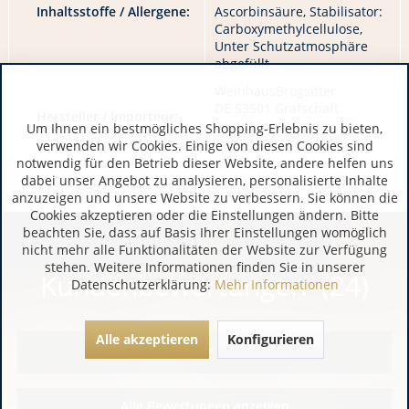
Inhaltsstoffe / Allergene:
Ascorbinsäure, Stabilisator:
Carboxymethylcellulose,
Unter Schutzatmosphäre
abgefüllt
WeinhausBrogsitter
DE 53501 Grafschaft
Hersteller / Importeur:
www.brogsitter.de
Um Ihnen ein bestmögliches Shopping-Erlebnis zu bieten,
verwenden wir Cookies. Einige von diesen Cookies sind
notwendig für den Betrieb dieser Website, andere helfen uns
dabei unser Angebot zu analysieren, personalisierte Inhalte
anzuzeigen und unsere Website zu verbessern. Sie können die
Cookies akzeptieren oder die Einstellungen ändern. Bitte
beachten Sie, dass auf Basis Ihrer Einstellungen womöglich
nicht mehr alle Funktionalitäten der Website zur Verfügung
stehen. Weitere Informationen finden Sie in unserer
Kundenbewertungen (24)
Datenschutzerklärung:
Mehr Informationen
Alle akzeptieren
Konfigurieren
Alle Bewertungen anzeigen