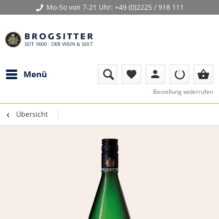
Mo-So von 7-21 Uhr:
+49 (0)2225 / 918 111
person
shopping_basket
Menü
favorite
Bestellung widerrufen
Übersicht