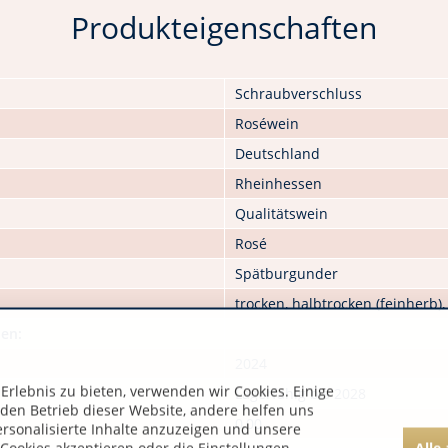
Produkteigenschaften
Schraubverschluss
Roséwein
Deutschland
Rheinhessen
Qualitätswein
Rosé
Spätburgunder
trocken, halbtrocken (feinherb)
nen:
2024
rlebnis zu bieten, verwenden wir Cookies. Einige
Lagerfähig bis 2028
 den Betrieb dieser Website, andere helfen uns
0,00
ersonalisierte Inhalte anzuzeigen und unsere
Alle