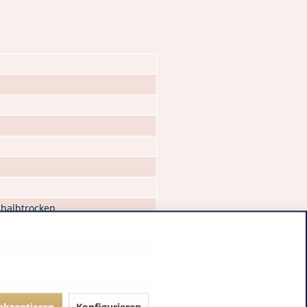
, halbtrocken
 akzeptieren
Konfigurieren