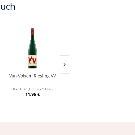
auch
Van Volxem Riesling VV
Franz Keller – Schwarzer
Adler Jedentag...
0.75 Liter
(15,93 € / 1 Liter)
0.75 Liter
(24,80 € / 1 Liter)
11,95 €
18,60 €