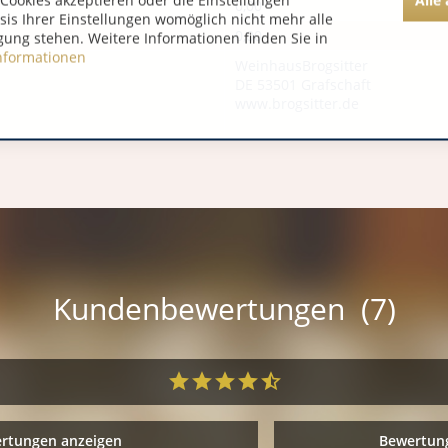
Cookies akzeptieren oder die Einstellungen
0,00
asis Ihrer Einstellungen womöglich nicht mehr alle
0,00
gung stehen. Weitere Informationen finden Sie in
nformationen
WeinhausBrogsitter
DE 53501 Grafschaft
www.brogsitter.de
Kundenbewertungen (7)
ertungen anzeigen
Bewertung