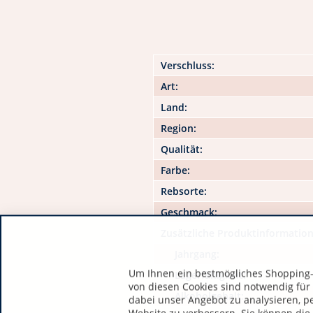
Verschluss:
Art:
Land:
Region:
Qualität:
Farbe:
Rebsorte:
Geschmack:
Zusätzliche Produktinformatio
Jahrgang:
Um Ihnen ein bestmögliches Shopping-E
Lagerfähigkeit:
von diesen Cookies sind notwendig für
Alkoholgehalt:
dabei unser Angebot zu analysieren, p