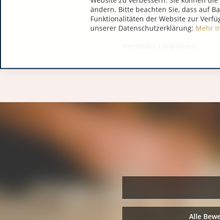
Website zu verbessern. Sie können die 
Restzucker:
ändern. Bitte beachten Sie, dass auf B
Säuregehalt:
Funktionalitäten der Website zur Verfü
unserer Datenschutzerklärung:
Mehr I
Hersteller / Importeur:
Alle Bew