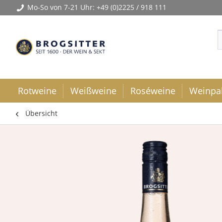
Mo-So von 7-21 Uhr:
+49 (0)2225 / 918 111
Rotweine
Weißweine
Roséweine
Weinpa
Übersicht