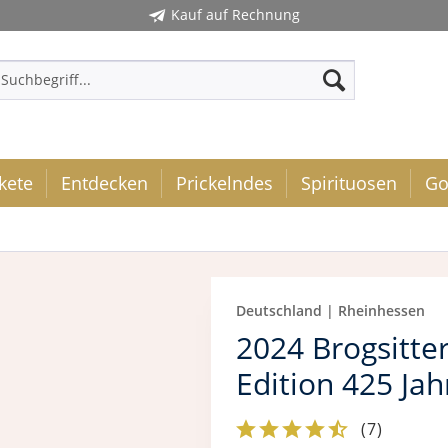
Kauf auf Rechnung
kete
Entdecken
Prickelndes
Spirituosen
Go
Deutschland | Rheinhessen
2024 Brogsitte
Edition 425 Jah
(
7
)