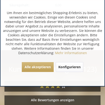
Säuregehalt:
0,00
WeinhausBrogsitter
Um Ihnen ein bestmögliches Shopping-Erlebnis zu bieten,
DE 53501 Grafschaft
verwenden wir Cookies. Einige von diesen Cookies sind
Hersteller / Importeur:
www.brogsitter.de
notwendig für den Betrieb dieser Website, andere helfen uns
dabei unser Angebot zu analysieren, personalisierte Inhalte
anzuzeigen und unsere Website zu verbessern. Sie können die
Qualität:
Qualitätswein
Cookies akzeptieren oder die Einstellungen ändern. Bitte
beachten Sie, dass auf Basis Ihrer Einstellungen womöglich
nicht mehr alle Funktionalitäten der Website zur Verfügung
stehen. Weitere Informationen finden Sie in unserer
Datenschutzerklärung:
Mehr Informationen
Kundenbewertungen (123)
Alle akzeptieren
Konfigurieren
Alle Bewertungen anzeigen