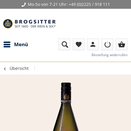
Mo-So von 7-21 Uhr:
+49 (0)2225 / 918 111
person
shopping_basket
Menü
favorite
Bestellung widerrufen
Übersicht