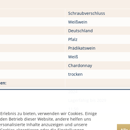
Schraubverschluss
Weißwein
Deutschland
Pfalz
Prädikatswein
Weiß
Chardonnay
trocken
nen:
2024
Lagerfähig bis 2029
11,50
rlebnis zu bieten, verwenden wir Cookies. Einige
0,00
 den Betrieb dieser Website, andere helfen uns
ersonalisierte Inhalte anzuzeigen und unsere
0,00
Alle