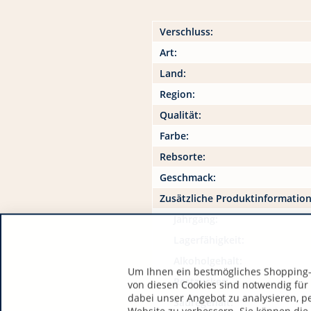
Verschluss:
Art:
Land:
Region:
Qualität:
Farbe:
Rebsorte:
Geschmack:
Zusätzliche Produktinformatio
Jahrgang:
Lagerfähigkeit:
Alkoholgehalt:
Um Ihnen ein bestmögliches Shopping-E
Restzucker:
von diesen Cookies sind notwendig für
dabei unser Angebot zu analysieren, p
Säuregehalt: