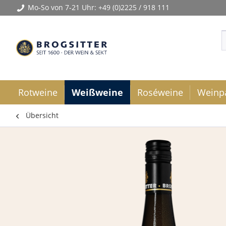
Mo-So von 7-21 Uhr:
+49 (0)2225 / 918 111
Rotweine
Weißweine
Roséweine
Weinp
Übersicht