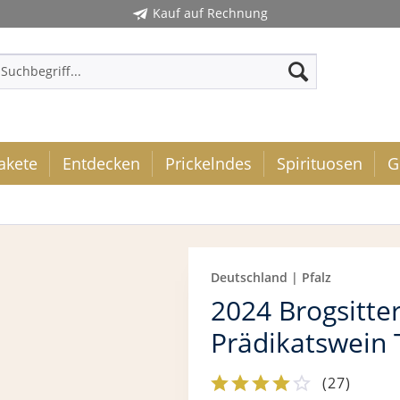
Kauf auf Rechnung
akete
Entdecken
Prickelndes
Spirituosen
G
Deutschland | Pfalz
2024 Brogsitte
Prädikatswein 
(
27
)