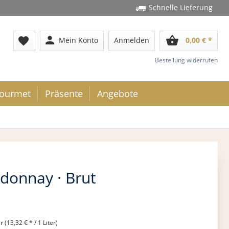
Schnelle Lieferung
person
shopping_basket
favorite
Mein Konto
Anmelden
0,00 € *
Bestellung widerrufen
ourmet
Präsente
Angebote
rdonnay · Brut
r (13,32 € * / 1 Liter)