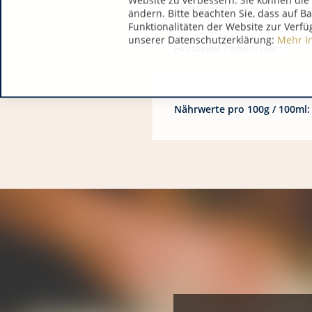
Website zu verbessern. Sie können die 
Säuregehalt:
ändern. Bitte beachten Sie, dass auf B
Funktionalitäten der Website zur Verfü
unserer Datenschutzerklärung:
Mehr I
Hersteller / Importeur:
Nährwerte pro 100g / 100ml: