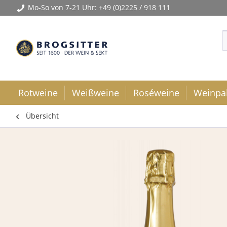
Mo-So von 7-21 Uhr:
+49 (0)2225 / 918 111
Rotweine
Weißweine
Roséweine
Weinpa
Übersicht