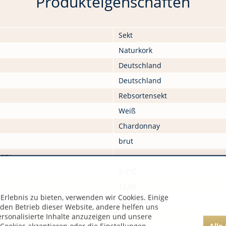
Produkteigenschaften
Sekt
Naturkork
Deutschland
Deutschland
Rebsortensekt
Weiß
Chardonnay
brut
nen:
5-7°C
12,50
rlebnis zu bieten, verwenden wir Cookies. Einige
1034,578
 den Betrieb dieser Website, andere helfen uns
ersonalisierte Inhalte anzuzeigen und unsere
9,59
Alle