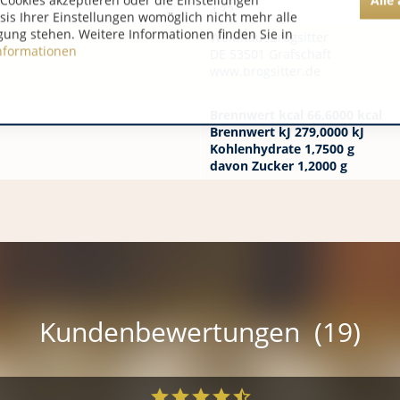
Cookies akzeptieren oder die Einstellungen
4,32
asis Ihrer Einstellungen womöglich nicht mehr alle
gung stehen. Weitere Informationen finden Sie in
WeinhausBrogsitter
nformationen
DE 53501 Grafschaft
www.brogsitter.de
Brennwert kcal 66,6000 kcal
Brennwert kJ 279,0000 kJ
Kohlenhydrate 1,7500 g
davon Zucker 1,2000 g
Kundenbewertungen (19)