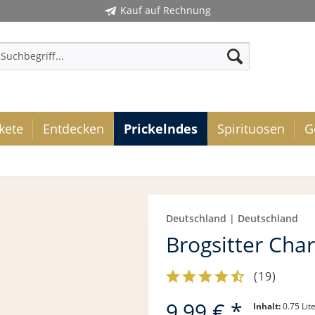
Kauf auf Rechnung
kete
Entdecken
Prickelndes
Spirituosen
G
Deutschland | Deutschland
Brogsitter Cha
(
19
)
9,99 € *
Inhalt:
0.75 Lite