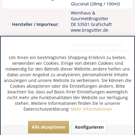
Gluconat (28mg / 100ml)
Weinhaus &
GourmetBrogsitter
Hersteller / Importeur:
DE 53501 Grafschaft
www.brogsitter.de
Brennwert kJ 290,0000 kJ
Brennwert kcal 68,0000 kcal
Fett
Um Ihnen ein bestmögliches Shopping-Erlebnis zu bieten,
davon gesättigte
verwenden wir Cookies. Einige von diesen Cookies sind
Fettsäuren
notwendig für den Betrieb dieser Website, andere helfen uns
Nährwerte pro 100g /
Kohlenhydrate 16,0000 g
dabei unser Angebot zu analysieren, personalisierte Inhalte
100ml:
davon Zucker 16,0000 g
anzuzeigen und unsere Website zu verbessern. Sie können die
Ballaststoff
Cookies akzeptieren oder die Einstellungen ändern. Bitte
Eiweiß_1
beachten Sie, dass auf Basis Ihrer Einstellungen womöglich
Salz 0,0200 g
nicht mehr alle Funktionalitäten der Website zur Verfügung
Eisen 3,0000 mg
stehen. Weitere Informationen finden Sie in unserer
Datenschutzerklärung:
Mehr Informationen
Alle akzeptieren
Konfigurieren