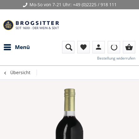
Mo-So von 7-21 Uhr:
+49 (0)2225 / 918 111
person
shopping_basket
Menü
favorite
Bestellung widerrufen
Übersicht