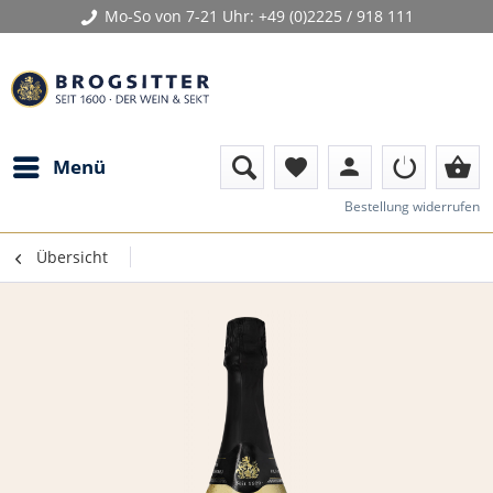
Mo-So von 7-21 Uhr:
+49 (0)2225 / 918 111
person
shopping_basket
Menü
favorite
Bestellung widerrufen
Übersicht