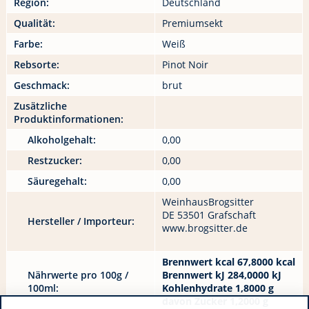
Region:
Deutschland
Qualität:
Premiumsekt
Farbe:
Weiß
Rebsorte:
Pinot Noir
Geschmack:
brut
Zusätzliche
Produktinformationen:
Alkoholgehalt:
0,00
Restzucker:
0,00
Säuregehalt:
0,00
WeinhausBrogsitter
DE 53501 Grafschaft
Hersteller / Importeur:
www.brogsitter.de
Brennwert kcal 67,8000 kcal
Nährwerte pro 100g /
Brennwert kJ 284,0000 kJ
100ml:
Kohlenhydrate 1,8000 g
davon Zucker 1,2000 g