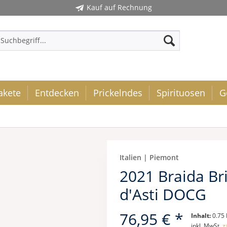
Kauf auf Rechnung
akete
Entdecken
Prickelndes
Spirituosen
G
Italien | Piemont
2021 Braida Br
d'Asti DOCG
76,95 € *
Inhalt:
0.75 
inkl. MwSt.
z