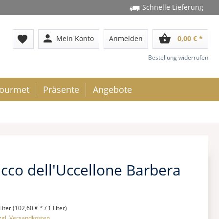
Schnelle Lieferung
person
shopping_basket
favorite
Mein Konto
Anmelden
0,00 € *
Bestellung widerrufen
ourmet
Präsente
Angebote
icco dell'Uccellone Barbera
Liter (102,60 € * / 1 Liter)
zgl. Versandkosten