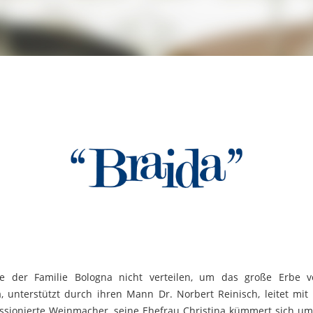
te der Familie Bologna nicht verteilen, um das große Erbe v
a, unterstützt durch ihren Mann Dr. Norbert Reinisch, leitet mi
assionierte Weinmacher, seine Ehefrau Christina kümmert sich u