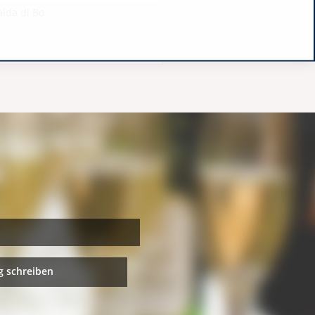
aida di Bo
 schreiben