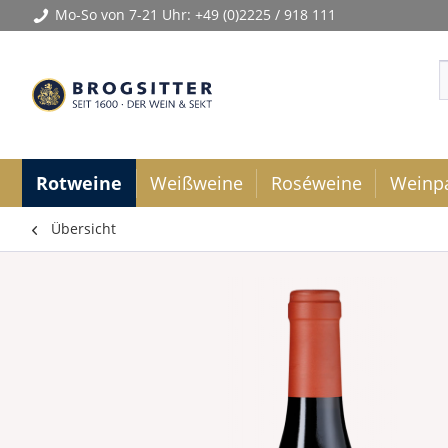
Mo-So von 7-21 Uhr:
+49 (0)2225 / 918 111
Rotweine
Weißweine
Roséweine
Weinp
Übersicht