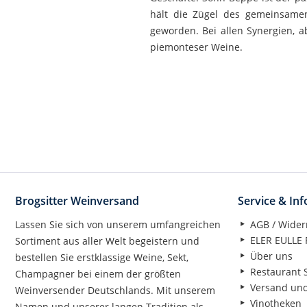
hält die Zügel des gemeinsamen
geworden. Bei allen Synergien, 
piemonteser Weine.
Brogsitter Weinversand
Service & In
Lassen Sie sich von unserem umfangreichen
AGB / Wider
ELER EULLE P
Sortiment aus aller Welt begeistern und
Über uns
bestellen Sie erstklassige Weine, Sekt,
Restaurant S
Champagner bei einem der größten
Versand un
Weinversender Deutschlands. Mit unserem
Vinotheken
Namen und unserer langen Tradition als