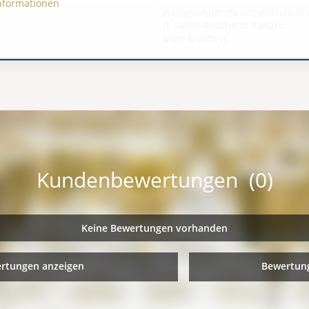
nformationen
WeingutAzienda viti-vinicola Br
IT 14030 Rocchetta Tanaro
www.braida.it
Kundenbewertungen (0)
Keine Bewertungen vorhanden
ertungen anzeigen
Bewertung