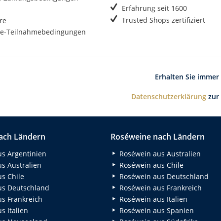
Erfahrung seit 1600
Trusted Shops zertifiziert
re
e-Teilnahmebedingungen
Erhalten Sie immer
Datenschutzerklärung
zur
ach Ländern
Roséweine nach Ländern
s Argentinien
Roséwein aus Australien
s Australien
Roséwein aus Chile
s Chile
Roséwein aus Deutschland
s Deutschland
Roséwein aus Frankreich
s Frankreich
Roséwein aus Italien
 Italien
Roséwein aus Spanien