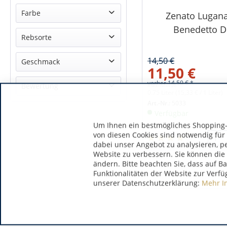
Veneto DOC
Farbe
Zenato Lugan
delle Venezie IGT
Benedetto 
Weiß
Rebsorte
14,50 €
Pinot Grigio
Geschmack
11,50 €
Trebbiano
vorher
14,50 € *
trocken
inkl. MwSt.
Bewertung
0.75 Liter
(15,33 € / 1 Liter)
Art.-Nr.:
5033
& mehr
Verfügbar
& mehr
Um Ihnen ein bestmögliches Shopping-E
& mehr
von diesen Cookies sind notwendig für
& mehr
dabei unser Angebot zu analysieren, p
Website zu verbessern. Sie können die 
ändern. Bitte beachten Sie, dass auf B
Funktionalitäten der Website zur Verfü
unserer Datenschutzerklärung:
Mehr I