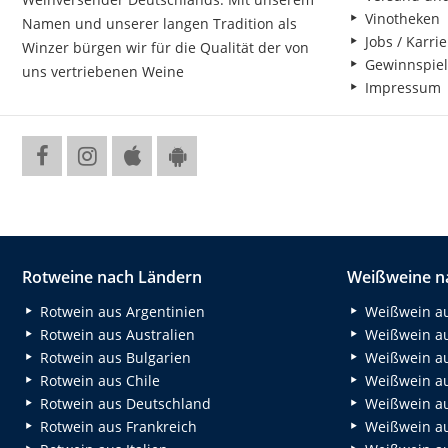
Vinotheken
Namen und unserer langen Tradition als
Jobs / Karrie
Winzer bürgen wir für die Qualität der von
Gewinnspiel
uns vertriebenen Weine
Impressum
Rotweine nach Ländern
Weißweine n
Rotwein aus Argentinien
Weißwein au
Rotwein aus Australien
Weißwein au
Rotwein aus Bulgarien
Weißwein au
Rotwein aus Chile
Weißwein au
Rotwein aus Deutschland
Weißwein au
Rotwein aus Frankreich
Weißwein aus