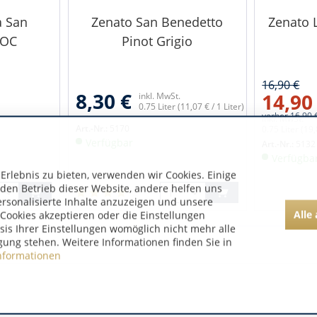
a San
Zenato San Benedetto
Zenato L
DOC
Pinot Grigio
16,90 €
8,30 €
14,90
inkl. MwSt.
0.75 Liter
(11,07 € / 1 Liter)
vorher
16,90 
inkl. MwSt.
Art.-Nr.:
5170
0.75 Liter
(19,
Verfügbar
Art.-Nr.:
5132
Verfügba
rlebnis zu bieten, verwenden wir Cookies. Einige
 den Betrieb dieser Website, andere helfen uns
ersonalisierte Inhalte anzuzeigen und unsere
Alle
Cookies akzeptieren oder die Einstellungen
asis Ihrer Einstellungen womöglich nicht mehr alle
gung stehen. Weitere Informationen finden Sie in
nformationen