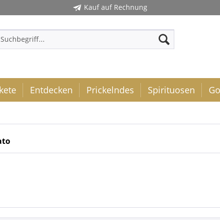
Kauf auf Rechnung
kete
Entdecken
Prickelndes
Spirituosen
Go
ato