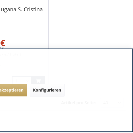
ugana S. Cristina
 €
€ *
87 € / 1 Liter)
r
 akzeptieren
Konfigurieren
Artikel pro Seite: