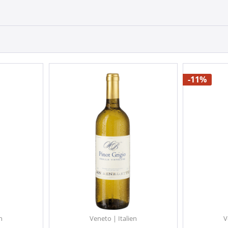
-11%
n
Veneto | Italien
V