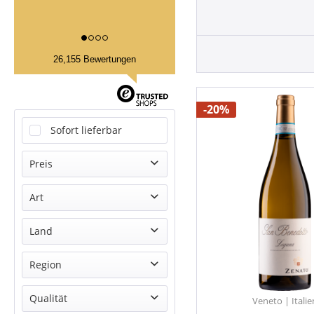
26,155 Bewertungen
-20%
Sofort lieferbar
Preis
Art
von
8,30 €
bis
14,90 €
Weißwein
Land
Italien
Region
Veneto
Qualität
Veneto | Italie