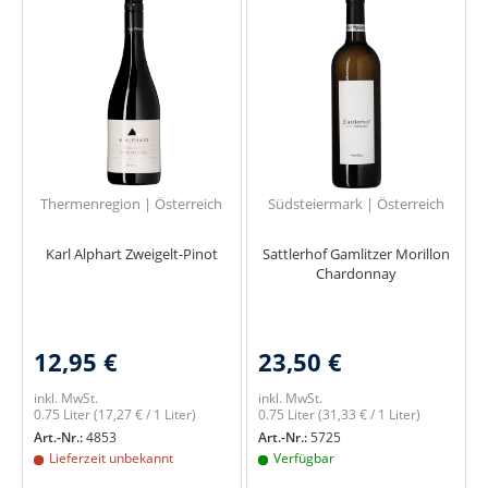
Thermenregion | Österreich
Südsteiermark | Österreich
Karl Alphart Zweigelt-Pinot
Sattlerhof Gamlitzer Morillon
Chardonnay
12,95 €
23,50 €
inkl. MwSt.
inkl. MwSt.
0.75 Liter
(17,27 € / 1 Liter)
0.75 Liter
(31,33 € / 1 Liter)
Art.-Nr.:
4853
Art.-Nr.:
5725
Lieferzeit unbekannt
Verfügbar