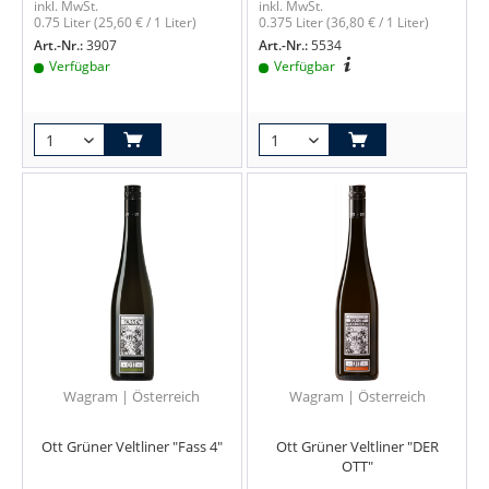
inkl. MwSt.
inkl. MwSt.
0.75 Liter
(25,60 € / 1 Liter)
0.375 Liter
(36,80 € / 1 Liter)
Art.-Nr.:
3907
Art.-Nr.:
5534
Verfügbar
Verfügbar
Wagram | Österreich
Wagram | Österreich
Ott Grüner Veltliner "Fass 4"
Ott Grüner Veltliner "DER
OTT"