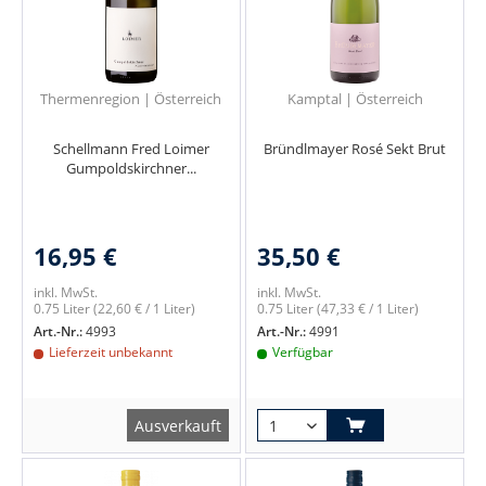
Thermenregion | Österreich
Kamptal | Österreich
Schellmann Fred Loimer
Bründlmayer Rosé Sekt Brut
Gumpoldskirchner...
16,95 €
35,50 €
inkl. MwSt.
inkl. MwSt.
0.75 Liter
(22,60 € / 1 Liter)
0.75 Liter
(47,33 € / 1 Liter)
Art.-Nr.:
4993
Art.-Nr.:
4991
Lieferzeit unbekannt
Verfügbar
Ausverkauft