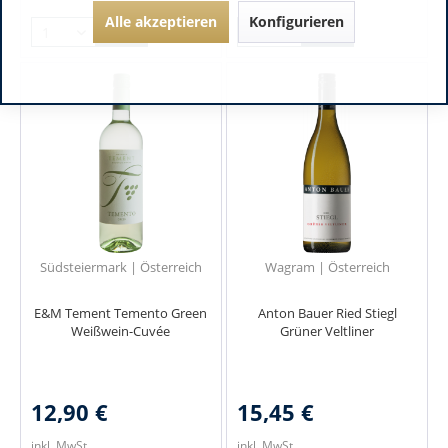
Alle akzeptieren
Konfigurieren
Südsteiermark | Österreich
Wagram | Österreich
E&M Tement Temento Green
Anton Bauer Ried Stiegl
Weißwein-Cuvée
Grüner Veltliner
12,90 €
15,45 €
inkl. MwSt.
inkl. MwSt.