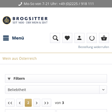
Mo-So von 7-21 Uhr:
+49 (0)2225 / 918 111
person
shopping_basket
Menü
favorite
Bestellung widerrufen
Wein aus Österreich
Filtern
2
von
3