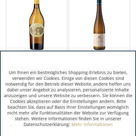
Wien | Österreich
Thermenregion | Österreich
Fritz Wieninger Gemischter
Karl Alphart Grüner Veltliner
Um Ihnen ein bestmögliches Shopping-Erlebnis zu bieten,
Satz Ried...
Zistl
verwenden wir Cookies. Einige von diesen Cookies sind
notwendig für den Betrieb dieser Website, andere helfen uns
dabei unser Angebot zu analysieren, personalisierte Inhalte
anzuzeigen und unsere Website zu verbessern. Sie können die
33,90 €
12,10 €
Cookies akzeptieren oder die Einstellungen ändern. Bitte
beachten Sie, dass auf Basis Ihrer Einstellungen womöglich
inkl. MwSt.
inkl. MwSt.
nicht mehr alle Funktionalitäten der Website zur Verfügung
0.75 Liter
(45,20 € / 1 Liter)
0.75 Liter
(16,13 € / 1 Liter)
stehen. Weitere Informationen finden Sie in unserer
Art.-Nr.:
3620
Art.-Nr.:
6683
Datenschutzerklärung:
Mehr Informationen
Verfügbar
Verfügbar