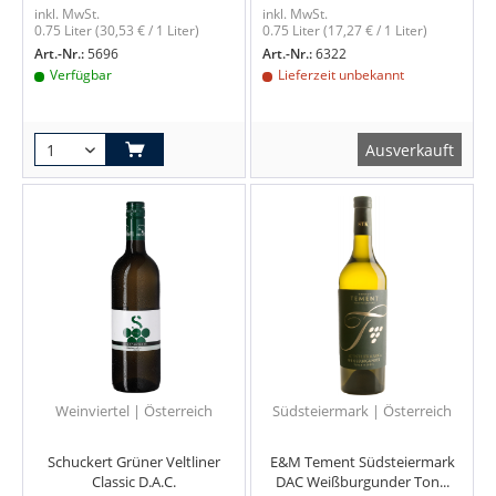
inkl. MwSt.
inkl. MwSt.
0.75 Liter
(30,53 € / 1 Liter)
0.75 Liter
(17,27 € / 1 Liter)
Art.-Nr.:
5696
Art.-Nr.:
6322
Verfügbar
Lieferzeit unbekannt
Ausverkauft
Weinviertel | Österreich
Südsteiermark | Österreich
Schuckert Grüner Veltliner
E&M Tement Südsteiermark
Classic D.A.C.
DAC Weißburgunder Ton...