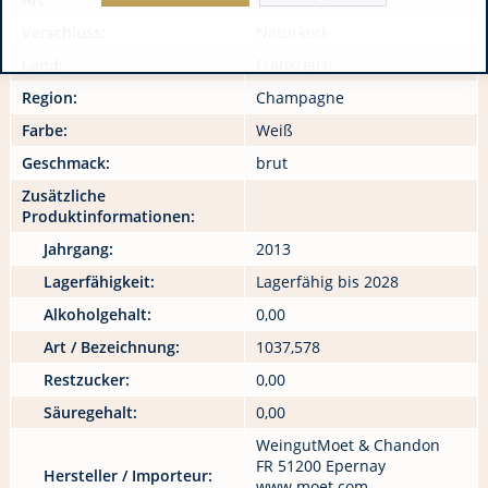
Verschluss:
Naturkork
Land:
Frankreich
Region:
Champagne
Farbe:
Weiß
Geschmack:
brut
Zusätzliche
Produktinformationen:
Jahrgang:
2013
Lagerfähigkeit:
Lagerfähig bis 2028
Alkoholgehalt:
0,00
Art / Bezeichnung:
1037,578
Restzucker:
0,00
Säuregehalt:
0,00
WeingutMoet & Chandon
FR 51200 Epernay
Hersteller / Importeur:
www.moet.com