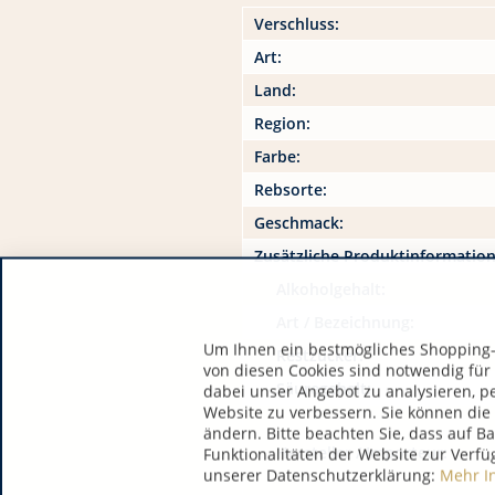
Verschluss:
Art:
Land:
Region:
Farbe:
Rebsorte:
Geschmack:
Zusätzliche Produktinformatio
Alkoholgehalt:
Art / Bezeichnung:
Um Ihnen ein bestmögliches Shopping-E
Restzucker:
von diesen Cookies sind notwendig für
Säuregehalt:
dabei unser Angebot zu analysieren, p
Website zu verbessern. Sie können die 
ändern. Bitte beachten Sie, dass auf B
Hersteller / Importeur:
Funktionalitäten der Website zur Verfü
unserer Datenschutzerklärung:
Mehr I