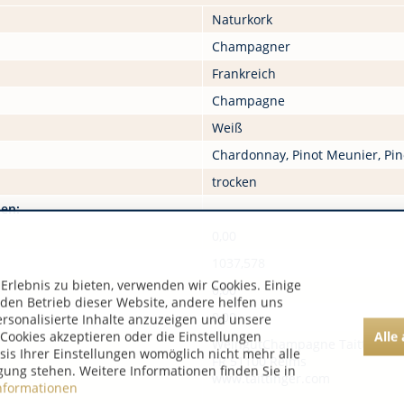
Naturkork
Champagner
Frankreich
Champagne
Weiß
Chardonnay, Pinot Meunier, Pin
trocken
nen:
0,00
1037,578
rlebnis zu bieten, verwenden wir Cookies. Einige
0,00
 den Betrieb dieser Website, andere helfen uns
0,00
ersonalisierte Inhalte anzuzeigen und unsere
Alle
Cookies akzeptieren oder die Einstellungen
WeingutChampagne Taittinger
asis Ihrer Einstellungen womöglich nicht mehr alle
FR 51100 Reims
gung stehen. Weitere Informationen finden Sie in
www.taittinger.com
nformationen