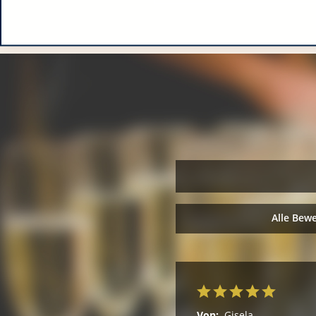
Alle Bew
Von:
Gisela