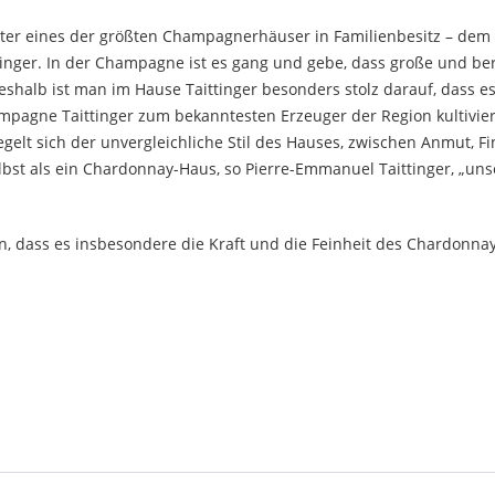
eiter eines der größten Champagnerhäuser in Familienbesitz – dem
nger. In der Champagne ist es gang und gebe, dass große und b
alb ist man im Hause Taittinger besonders stolz darauf, dass es 
mpagne Taittinger zum bekanntesten Erzeuger der Region kultiviert
iegelt sich der unvergleichliche Stil des Hauses, zwischen Anmut, F
lbst als ein Chardonnay-Haus, so Pierre-Emmanuel Taittinger, „uns
n, dass es insbesondere die Kraft und die Feinheit des Chardonna