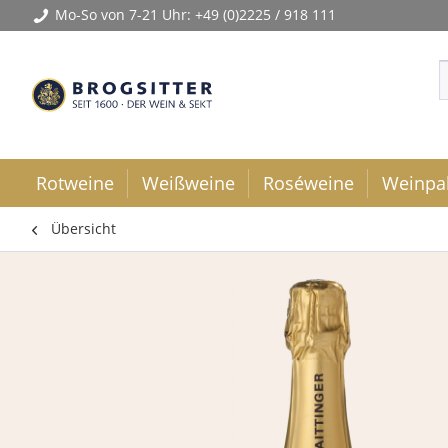
Mo-So von 7-21 Uhr:
+49 (0)2225 / 918 111
Rotweine
Weißweine
Roséweine
Weinpa
Übersicht