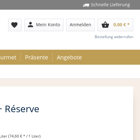
Schnelle Lieferung
person
shopping_basket
favorite
Mein Konto
Anmelden
0,00 € *
Bestellung widerrufen
urmet
Präsente
Angebote
 · Réserve
Liter (74,60 € * / 1 Liter)