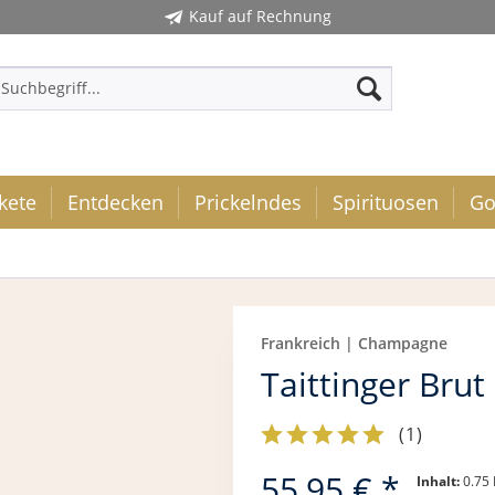
Kauf auf Rechnung
kete
Entdecken
Prickelndes
Spirituosen
Go
Frankreich | Champagne
Taittinger Brut
(
1
)
55,95 € *
Inhalt:
0.75 