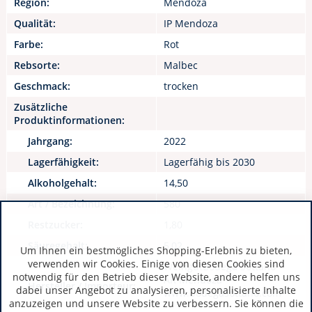
Region:
Mendoza
Qualität:
IP Mendoza
Farbe:
Rot
Rebsorte:
Malbec
Geschmack:
trocken
Zusätzliche
Produktinformationen:
Jahrgang:
2022
Lagerfähigkeit:
Lagerfähig bis 2030
Alkoholgehalt:
14,50
Art / Bezeichnung:
580
Restzucker:
1,80
Säuregehalt:
5,02
Um Ihnen ein bestmögliches Shopping-Erlebnis zu bieten,
verwenden wir Cookies. Einige von diesen Cookies sind
WeingutBodega Sottano
notwendig für den Betrieb dieser Website, andere helfen uns
AR Mendoza
Hersteller / Importeur:
dabei unser Angebot zu analysieren, personalisierte Inhalte
www.bodegasottano.com
anzuzeigen und unsere Website zu verbessern. Sie können die