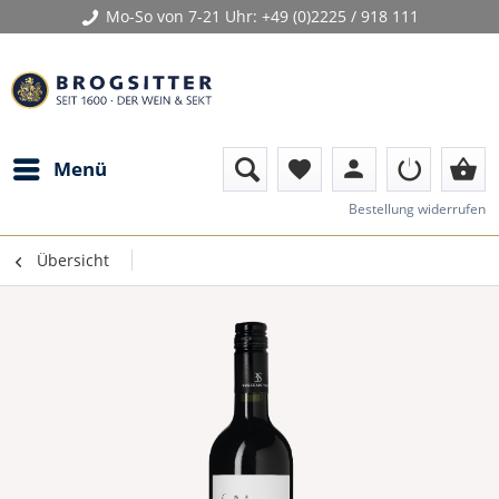
Mo-So von 7-21 Uhr:
+49 (0)2225 / 918 111
person
shopping_basket
Menü
favorite
Bestellung widerrufen
Übersicht