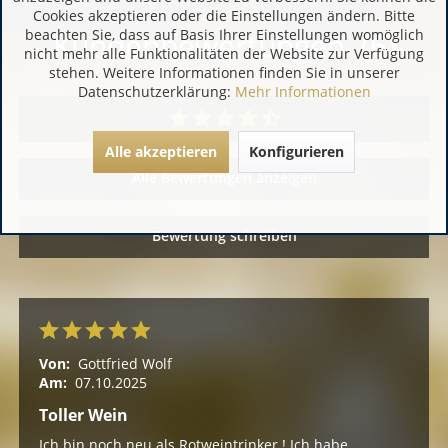
Cookies akzeptieren oder die Einstellungen ändern. Bitte
beachten Sie, dass auf Basis Ihrer Einstellungen womöglich
Kundenbewertungen (6)
nicht mehr alle Funktionalitäten der Website zur Verfügung
stehen. Weitere Informationen finden Sie in unserer
Datenschutzerklärung:
Mehr Informationen
Alle akzeptieren
Konfigurieren
Alle Bewertungen anzeigen
Bewertung schreiben
Von:
Gottfried Wolf
Am:
07.10.2025
Toller Wein
Ich bin noch neu als Rotweintrinker ! Ich habe