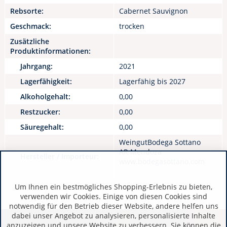
Rebsorte:
Cabernet Sauvignon
Geschmack:
trocken
Zusätzliche
Produktinformationen:
Jahrgang:
2021
Lagerfähigkeit:
Lagerfähig bis 2027
Alkoholgehalt:
0,00
Restzucker:
0,00
Säuregehalt:
0,00
WeingutBodega Sottano
AR Mendoza
Hersteller / Importeur:
www.bodegasottano.com
Um Ihnen ein bestmögliches Shopping-Erlebnis zu bieten,
verwenden wir Cookies. Einige von diesen Cookies sind
notwendig für den Betrieb dieser Website, andere helfen uns
dabei unser Angebot zu analysieren, personalisierte Inhalte
anzuzeigen und unsere Website zu verbessern. Sie können die