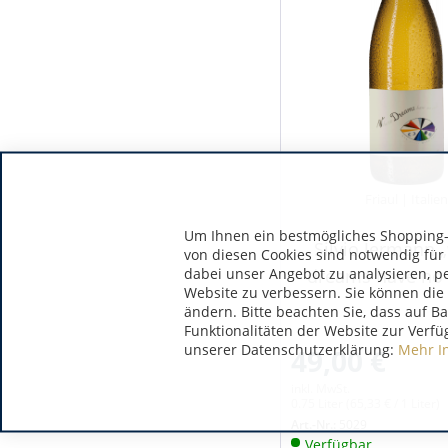
Friaul | Italie
Um Ihnen ein bestmögliches Shopping-E
Silvio Jermann 
von diesen Cookies sind notwendig für
dabei unser Angebot zu analysieren, p
dreams have no e
Website zu verbessern. Sie können die 
ändern. Bitte beachten Sie, dass auf B
Funktionalitäten der Website zur Verfü
unserer Datenschutzerklärung:
Mehr I
49,00 €
inkl. MwSt.
0.75 Liter
(65,33 € / 1 Liter)
Art.-Nr.:
5029
Verfügbar