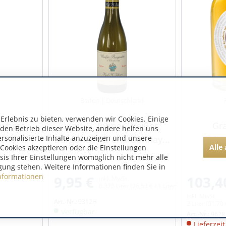
n
Baden | Deutschland
rlebnis zu bieten, verwenden wir Cookies. Einige
„where
Karl H. Johner Weißer
Gr
 den Betrieb dieser Website, andere helfen uns
ersonalisierte Inhalte anzuzeigen und unsere
nd.“...
Burgunder & Chardonnay...
Mon
Alle
Cookies akzeptieren oder die Einstellungen
Cha
asis Ihrer Einstellungen womöglich nicht mehr alle
gung stehen. Weitere Informationen finden Sie in
nformationen
9,95 €
103,4
inkl. MwSt.
0.375 Liter
(26,53 € / 1 Liter)
inkl. MwSt.
Art.-Nr.:
9312H
2 Liter
(51,70 €
Verfügbar
Art.-Nr.:
9628
Lieferzei