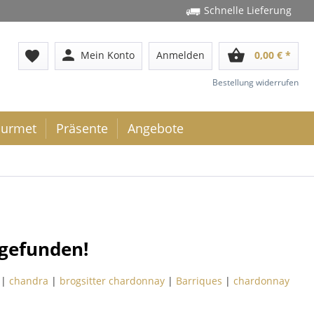
Schnelle Lieferung
person
shopping_basket
favorite
Mein Konto
Anmelden
0,00 € *
Bestellung widerrufen
urmet
Präsente
Angebote
 gefunden!
|
chandra
|
brogsitter chardonnay
|
Barriques
|
chardonnay