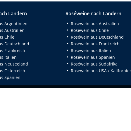
ach Ländern
Roséweine nach Ländern
s Argentinien
Roséwein aus Australien
s Australien
Roséwein aus Chile
s Chile
Roséwein aus Deutschland
s Deutschland
Roséwein aus Frankreich
s Frankreich
Roséwein aus Italien
 Italien
Roséwein aus Spanien
us Neuseeland
Roséwein aus Südafrika
s Österreich
Roséwein aus USA / Kalifornie
s Spanien