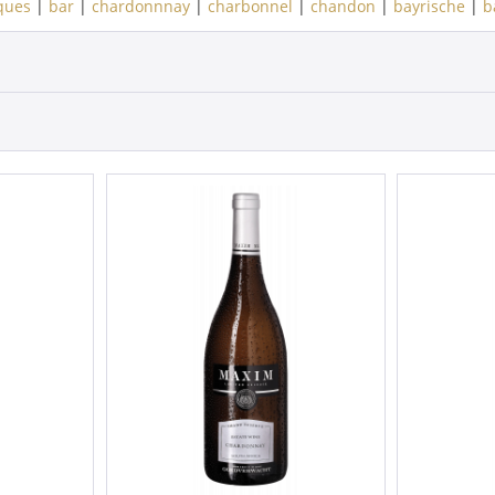
ques
|
bar
|
chardonnnay
|
charbonnel
|
chandon
|
bayrische
|
b