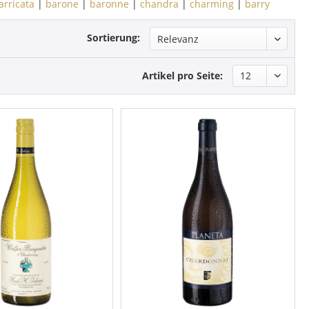
arricata
|
barone
|
baronne
|
chandra
|
charming
|
barry
Sortierung:
Artikel pro Seite: