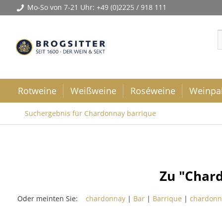
Mo-So von 7-21 Uhr:
+49 (0)2225 / 918 111
Rotweine
Weißweine
Roséweine
Weinpa
Suchergebnis für Chardonnay barrique
Zu "Char
Oder meinten Sie:
chardonnay
|
Bar
|
Barrique
|
chardonn