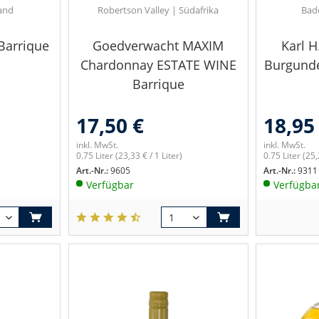
and
Robertson Valley | Südafrika
Bad
 Barrique
Goedverwacht MAXIM
Karl H
Chardonnay ESTATE WINE
Burgunde
Barrique
17,50 €
18,95
inkl. MwSt.
inkl. MwSt.
0.75 Liter
(23,33 € / 1 Liter)
0.75 Liter
(25,
Art.-Nr.:
9605
Art.-Nr.:
9311
Verfügbar
Verfügba