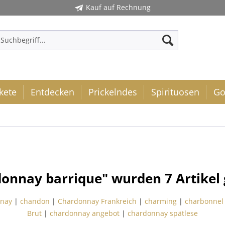
Kauf auf Rechnung
kete
Entdecken
Prickelndes
Spirituosen
Go
donnay barrique" wurden
7
Artikel
nay
|
chandon
|
Chardonnay Frankreich
|
charming
|
charbonnel
Brut
|
chardonnay angebot
|
chardonnay spätlese