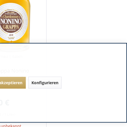
Friaul | Italien
appa Nonino
ovitigno® Lo
 akzeptieren
Konfigurieren
rdonnay in...
0 €
 / 1 Liter)
t unbekannt