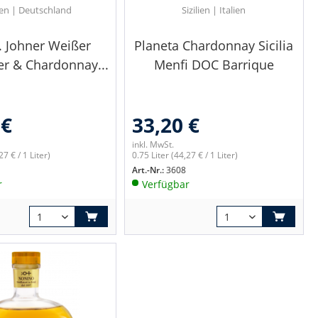
en | Deutschland
Sizilien | Italien
. Johner Weißer
Planeta Chardonnay Sicilia
r & Chardonnay...
Menfi DOC Barrique
 €
33,20 €
inkl. MwSt.
27 € / 1 Liter)
0.75 Liter
(44,27 € / 1 Liter)
Art.-Nr.:
3608
r
Verfügbar