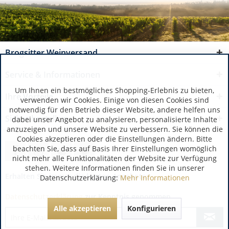
Brogsitter Weinversand
Service & Informationen
Um Ihnen ein bestmögliches Shopping-Erlebnis zu bieten,
Ihre Vorteile
verwenden wir Cookies. Einige von diesen Cookies sind
notwendig für den Betrieb dieser Website, andere helfen uns
Sicher bestellen
dabei unser Angebot zu analysieren, personalisierte Inhalte
anzuzeigen und unsere Website zu verbessern. Sie können die
Cookies akzeptieren oder die Einstellungen ändern. Bitte
beachten Sie, dass auf Basis Ihrer Einstellungen womöglich
nicht mehr alle Funktionalitäten der Website zur Verfügung
stehen. Weitere Informationen finden Sie in unserer
Erhalten Sie immer die besten Angebote:
Datenschutzerklärung:
Mehr Informationen
Datenschutzerklärung
zur Kenntnis genommen.
Alle akzeptieren
Konfigurieren