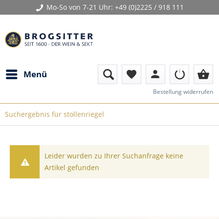
Mo-So von 7-21 Uhr:
+49 (0)2225 / 918 111
person
shopping_basket
Menü
favorite
Bestellung widerrufen
Suchergebnis für stollenriegel
Leider wurden zu Ihrer Suchanfrage keine
Artikel gefunden