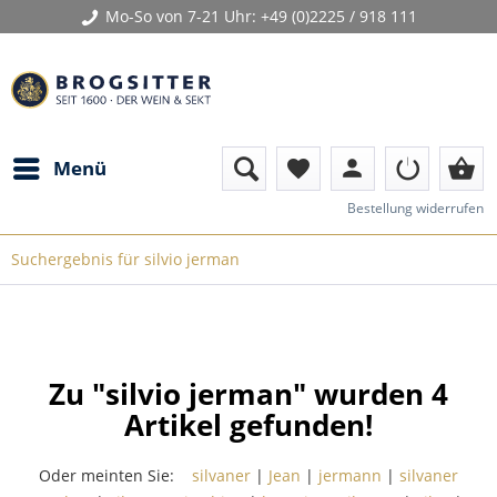
Mo-So von 7-21 Uhr:
+49 (0)2225 / 918 111
person
shopping_basket
Menü
favorite
Bestellung widerrufen
Suchergebnis für silvio jerman
Zu "silvio jerman" wurden
4
Artikel gefunden!
Oder meinten Sie:
silvaner
|
Jean
|
jermann
|
silvaner