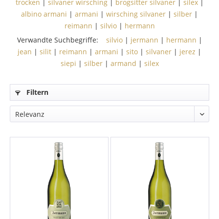
trocken
|
silvaner wirsching
|
brogsitter silvaner
|
silex
|
albino armani
|
armani
|
wirsching silvaner
|
silber
|
reimann
|
silvio
|
hermann
Verwandte Suchbegriffe:
silvio
|
jermann
|
hermann
|
jean
|
silit
|
reimann
|
armani
|
sito
|
silvaner
|
jerez
|
siepi
|
silber
|
armand
|
silex
Filtern