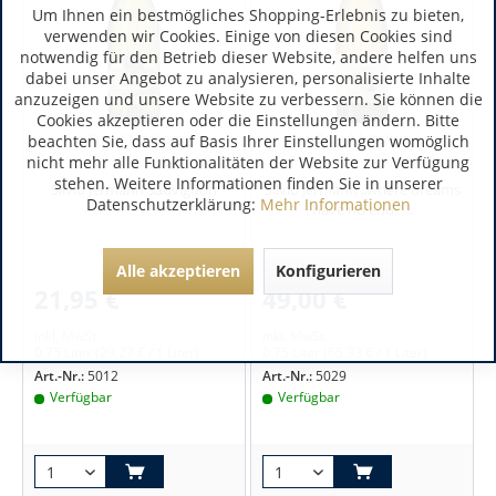
Um Ihnen ein bestmögliches Shopping-Erlebnis zu bieten,
verwenden wir Cookies. Einige von diesen Cookies sind
notwendig für den Betrieb dieser Website, andere helfen uns
dabei unser Angebot zu analysieren, personalisierte Inhalte
anzuzeigen und unsere Website zu verbessern. Sie können die
Cookies akzeptieren oder die Einstellungen ändern. Bitte
Friaul | Italien
Friaul | Italien
beachten Sie, dass auf Basis Ihrer Einstellungen womöglich
nicht mehr alle Funktionalitäten der Website zur Verfügung
stehen. Weitere Informationen finden Sie in unserer
Silvio Jermann Sauvignon
Silvio Jermann „where dreams
Datenschutzerklärung:
Mehr Informationen
have no end.“...
Alle akzeptieren
Konfigurieren
21,95 €
49,00 €
inkl. MwSt.
inkl. MwSt.
0.75 Liter
(29,27 € / 1 Liter)
0.75 Liter
(65,33 € / 1 Liter)
Art.-Nr.:
5012
Art.-Nr.:
5029
Verfügbar
Verfügbar