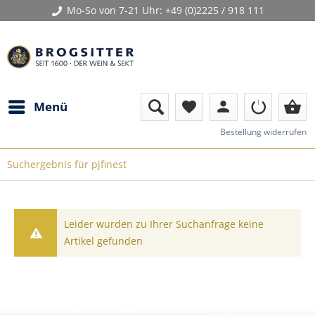
Mo-So von 7-21 Uhr:
+49 (0)2225 / 918 111
person
shopping_basket
Menü
favorite
Bestellung widerrufen
Suchergebnis für pjfinest
Leider wurden zu Ihrer Suchanfrage keine
Artikel gefunden