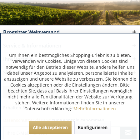
Brogsitter Weinversand
Service & Informationen
Um Ihnen ein bestmögliches Shopping-Erlebnis zu bieten,
Ihre Vorteile
verwenden wir Cookies. Einige von diesen Cookies sind
notwendig für den Betrieb dieser Website, andere helfen uns
Sicher bestellen
dabei unser Angebot zu analysieren, personalisierte Inhalte
anzuzeigen und unsere Website zu verbessern. Sie können die
Cookies akzeptieren oder die Einstellungen ändern. Bitte
beachten Sie, dass auf Basis Ihrer Einstellungen womöglich
nicht mehr alle Funktionalitäten der Website zur Verfügung
stehen. Weitere Informationen finden Sie in unserer
Erhalten Sie immer die besten Angebote:
Datenschutzerklärung:
Mehr Informationen
Datenschutzerklärung
zur Kenntnis genommen.
Alle akzeptieren
Konfigurieren