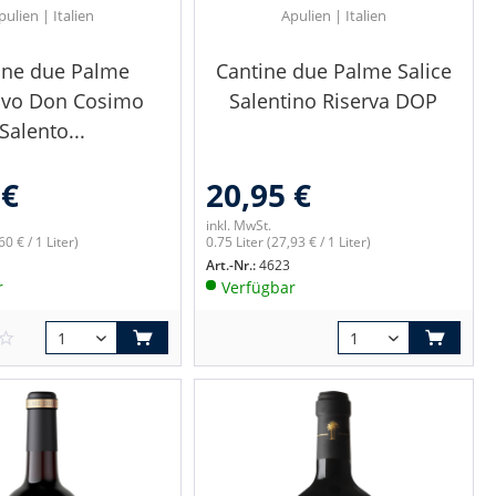
pulien | Italien
Apulien | Italien
ine due Palme
Cantine due Palme Salice
tivo Don Cosimo
Salentino Riserva DOP
Salento...
 €
20,95 €
inkl. MwSt.
60 € / 1 Liter)
0.75 Liter
(27,93 € / 1 Liter)
Art.-Nr.:
4623
r
Verfügbar