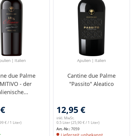
pulien | Italien
Apulien | Italien
ine due Palme
Cantine due Palme
MITIVO - der
"Passito" Aleatico
alienische...
 €
12,95 €
inkl. MwSt.
99 € / 1 Liter)
0.5 Liter
(25,90 € / 1 Liter)
Art.-Nr.:
7059
r
Lieferzeit unbekannt