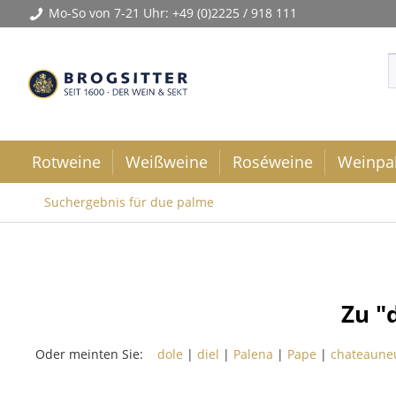
Mo-So von 7-21 Uhr:
+49 (0)2225 / 918 111
Rotweine
Weißweine
Roséweine
Weinpa
Suchergebnis für due palme
Zu "
Oder meinten Sie:
dole
|
diel
|
Palena
|
Pape
|
chateaune