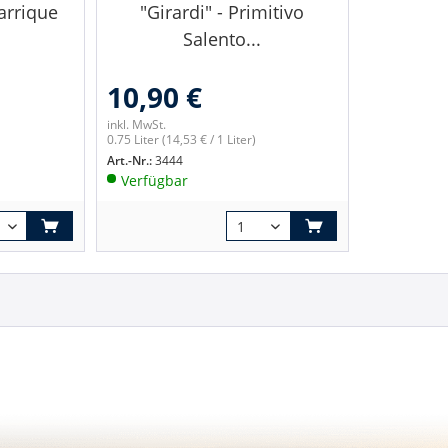
arrique
"Girardi" - Primitivo
Salento...
10,90 €
inkl. MwSt.
0.75 Liter
(14,53 € / 1 Liter)
Art.-Nr.:
3444
Verfügbar