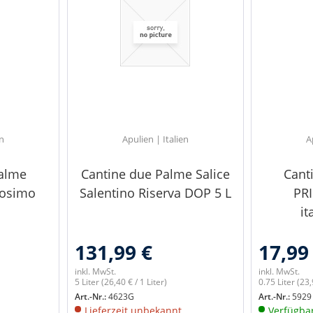
en
Apulien | Italien
A
Palme
Cantine due Palme Salice
Cant
Cosimo
Salentino Riserva DOP 5 L
PRI
it
131,99 €
17,99
inkl. MwSt.
inkl. MwSt.
5 Liter
(26,40 € / 1 Liter)
0.75 Liter
(23,
Art.-Nr.:
4623G
Art.-Nr.:
5929
Lieferzeit unbekannt
Verfügba