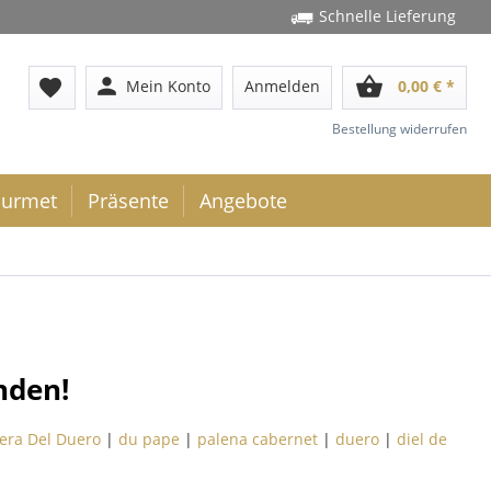
Schnelle Lieferung
person
shopping_basket
favorite
Mein Konto
Anmelden
0,00 € *
Bestellung widerrufen
urmet
Präsente
Angebote
nden!
era Del Duero
|
du pape
|
palena cabernet
|
duero
|
diel de