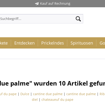
Kauf auf Rechnung
kete
Entdecken
Prickelndes
Spirituosen
Go
due palme" wurden
10
Artikel gefu
uf du pape
|
Dulce
|
cantine due palme
|
cantine due palme
|
Rib
diel
|
chateaueuf du pape