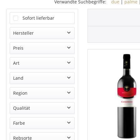
Verwandte Suchbegriffe:
due
|
palme
Sofort lieferbar
Hersteller
Cantine due Palme
Preis
Art
von
8,45 €
bis
131,99 €
Magnumflasche
Land
Rotwein
Italien
Region
Apulien
Qualität
Salento IGP
Farbe
Salento Rosso IGP
Rot
Rebsorte
Salice Salentino DOP