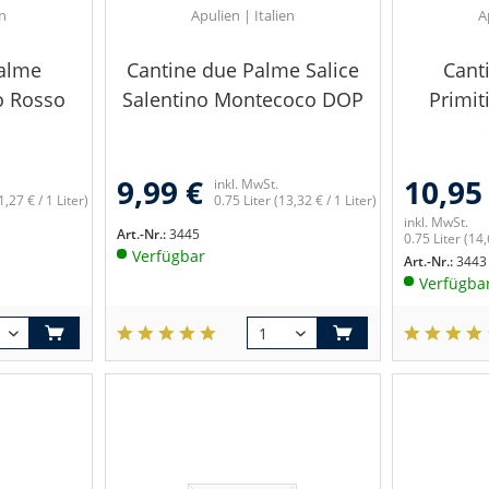
en
Apulien | Italien
A
Palme
Cantine due Palme Salice
Cant
o Rosso
Salentino Montecoco DOP
Primi
9,99 €
10,95
inkl. MwSt.
1,27 € / 1 Liter)
0.75 Liter
(13,32 € / 1 Liter)
inkl. MwSt.
Art.-Nr.:
3445
0.75 Liter
(14,
Verfügbar
Art.-Nr.:
3443
Verfügba