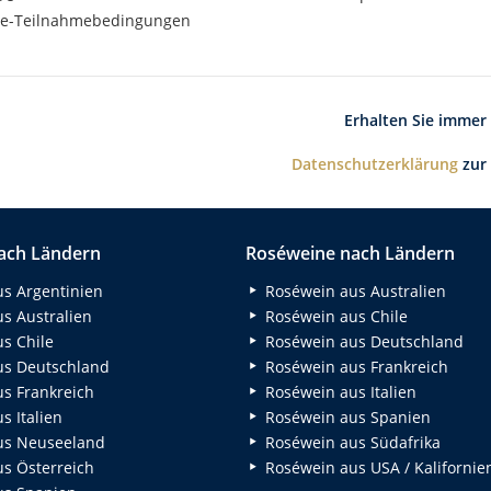
e-Teilnahmebedingungen
Erhalten Sie immer
Datenschutzerklärung
zur
ach Ländern
Roséweine nach Ländern
s Argentinien
Roséwein aus Australien
s Australien
Roséwein aus Chile
s Chile
Roséwein aus Deutschland
s Deutschland
Roséwein aus Frankreich
s Frankreich
Roséwein aus Italien
 Italien
Roséwein aus Spanien
us Neuseeland
Roséwein aus Südafrika
s Österreich
Roséwein aus USA / Kalifornie