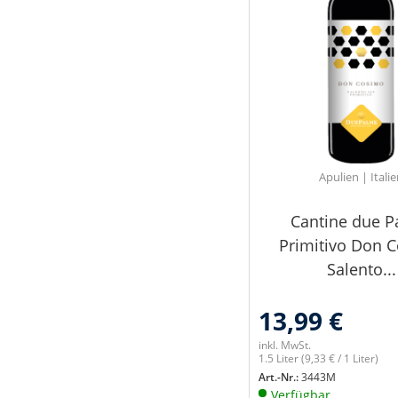
Apulien | Itali
Cantine due 
Primitivo Don 
Salento...
13,99 €
inkl. MwSt.
1.5 Liter
(9,33 € / 1 Liter)
Art.-Nr.:
3443M
Verfügbar