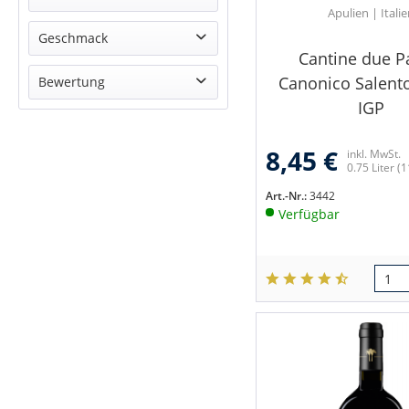
Apulien | Itali
Riserva DOP
Aleatico
Geschmack
Cantine due 
Cuvée
trocken
Canonico Salent
Bewertung
Malvasia Nera
edelsuess
IGP
Negroamaro
& mehr
edelsüß
Primitivo
& mehr
8,45 €
inkl. MwSt.
& mehr
0.75 Liter
(1
& mehr
Art.-Nr.:
3442
Verfügbar