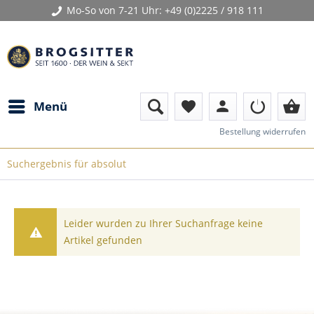
Mo-So von 7-21 Uhr:
+49 (0)2225 / 918 111
person
shopping_basket
Menü
favorite
Bestellung widerrufen
Suchergebnis für absolut
Leider wurden zu Ihrer Suchanfrage keine
Artikel gefunden