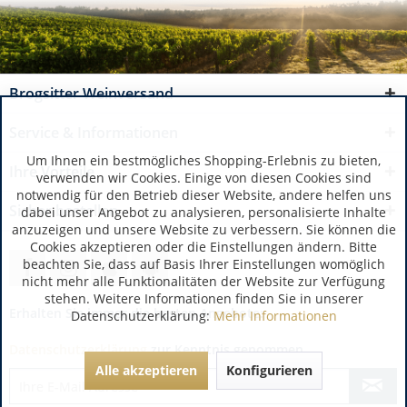
Brogsitter Weinversand
Service & Informationen
Um Ihnen ein bestmögliches Shopping-Erlebnis zu bieten,
Ihre Vorteile
verwenden wir Cookies. Einige von diesen Cookies sind
notwendig für den Betrieb dieser Website, andere helfen uns
Sicher bestellen
dabei unser Angebot zu analysieren, personalisierte Inhalte
anzuzeigen und unsere Website zu verbessern. Sie können die
Cookies akzeptieren oder die Einstellungen ändern. Bitte
beachten Sie, dass auf Basis Ihrer Einstellungen womöglich
nicht mehr alle Funktionalitäten der Website zur Verfügung
stehen. Weitere Informationen finden Sie in unserer
Erhalten Sie immer die besten Angebote:
Datenschutzerklärung:
Mehr Informationen
Datenschutzerklärung
zur Kenntnis genommen.
Alle akzeptieren
Konfigurieren