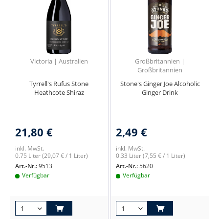
Victoria | Australien
Großbritannien |
Großbritannien
Tyrrell's Rufus Stone
Stone's Ginger Joe Alcoholic
Heathcote Shiraz
Ginger Drink
21,80 €
2,49 €
inkl. MwSt.
inkl. MwSt.
0.75 Liter
(29,07 € / 1 Liter)
0.33 Liter
(7,55 € / 1 Liter)
Art.-Nr.:
9513
Art.-Nr.:
5620
Verfügbar
Verfügbar