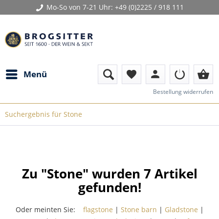
Mo-So von 7-21 Uhr:
+49 (0)2225 / 918 111
person
shopping_basket
Menü
favorite
Bestellung widerrufen
Suchergebnis für Stone
Zu "Stone" wurden
7
Artikel
gefunden!
Oder meinten Sie:
flagstone
|
Stone barn
|
Gladstone
|