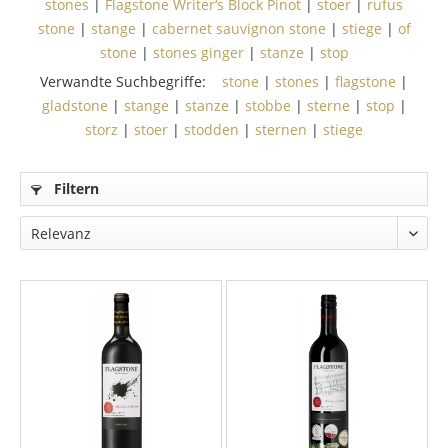
stones
|
Flagstone Writer‘s Block Pinot
|
stoer
|
rufus
stone
|
stange
|
cabernet sauvignon stone
|
stiege
|
of
stone
|
stones ginger
|
stanze
|
stop
Verwandte Suchbegriffe:
stone
|
stones
|
flagstone
|
gladstone
|
stange
|
stanze
|
stobbe
|
sterne
|
stop
|
storz
|
stoer
|
stodden
|
sternen
|
stiege
Filtern