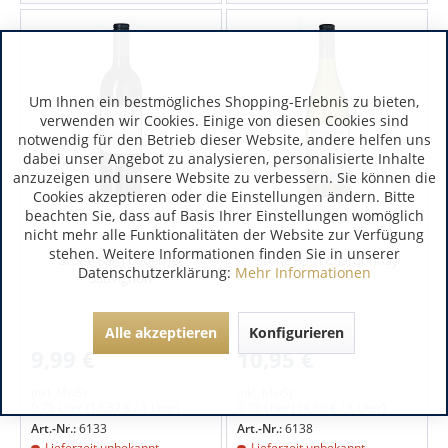
Um Ihnen ein bestmögliches Shopping-Erlebnis zu bieten,
verwenden wir Cookies. Einige von diesen Cookies sind
notwendig für den Betrieb dieser Website, andere helfen uns
dabei unser Angebot zu analysieren, personalisierte Inhalte
anzuzeigen und unsere Website zu verbessern. Sie können die
Cookies akzeptieren oder die Einstellungen ändern. Bitte
Kalifornien | USA
Kalifornien | USA
beachten Sie, dass auf Basis Ihrer Einstellungen womöglich
nicht mehr alle Funktionalitäten der Website zur Verfügung
stehen. Weitere Informationen finden Sie in unserer
Stone Barn Cabernet
Stone Barn Chardonnay
Datenschutzerklärung:
Mehr Informationen
Sauvignon
Alle akzeptieren
Konfigurieren
9,99 €
10,95 €
inkl. MwSt.
inkl. MwSt.
0.75 Liter
(13,32 € / 1 Liter)
0.75 Liter
(14,60 € / 1 Liter)
Art.-Nr.:
6133
Art.-Nr.:
6138
Lieferzeit unbekannt
Lieferzeit unbekannt