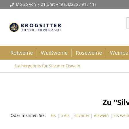
Mo-So von 7-21 Uhr:
+49 (0)2225 / 918 111
Rotweine
Weißweine
Roséweine
Weinpa
Suchergebnis für Silvaner Eiswein
Zu "Si
Oder meinten Sie:
eis
|
b eis
|
silvaner
|
eiswein
|
Eis wei