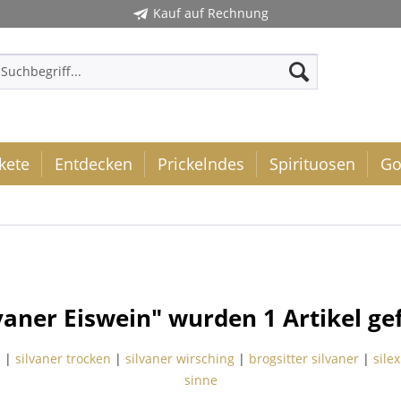
Kauf auf Rechnung
kete
Entdecken
Prickelndes
Spirituosen
Go
lvaner Eiswein" wurden
1
Artikel ge
n
|
silvaner trocken
|
silvaner wirsching
|
brogsitter silvaner
|
silex
sinne