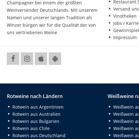
Restaurant S
Champagner bei einem der größten
Versand un
Weinversender Deutschlands. Mit unserem
Vinotheken
Namen und unserer langen Tradition als
Jobs / Karrie
Winzer bürgen wir für die Qualität der von
Gewinnspiel
uns vertriebenen Weine
Impressum
Rotweine nach Ländern
Weißweine n
Rotwein aus Argentinien
Weißwein au
Rotwein aus Australien
Weißwein au
Rotwein aus Bulgarien
Weißwein au
Rotwein aus Chile
Weißwein au
Rotwein aus Deutschland
Weißwein au