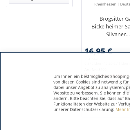
Rheinhessen | Deut
edelsüß
& mehr
& mehr
Brogsitter G
& mehr
Bickelheimer S
& mehr
Silvaner...
16,95 €
inkl. MwSt.
0.375 Liter
(45,20 € / 1 Liter)
Art.-Nr.:
3460
Lieferzeit unbekannt
Um Ihnen ein bestmögliches Shopping-E
von diesen Cookies sind notwendig für
dabei unser Angebot zu analysieren, p
A
Website zu verbessern. Sie können die 
ändern. Bitte beachten Sie, dass auf B
Funktionalitäten der Website zur Verfü
unserer Datenschutzerklärung:
Mehr I