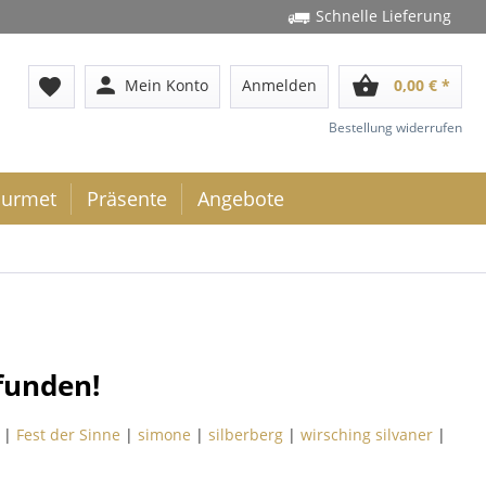
Schnelle Lieferung
person
shopping_basket
favorite
Mein Konto
Anmelden
0,00 € *
Bestellung widerrufen
urmet
Präsente
Angebote
funden!
|
Fest der Sinne
|
simone
|
silberberg
|
wirsching silvaner
|