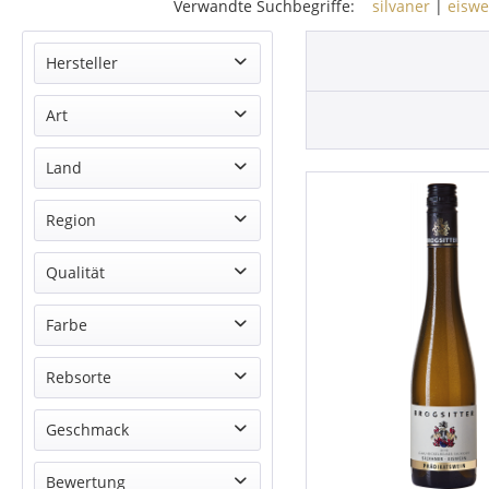
Verwandte Suchbegriffe:
silvaner
|
eiswe
Hersteller
Brogsitter
Art
Weißwein
Land
Deutschland
Region
Rheinhessen
Qualität
Prädikatswein
Farbe
Weiß
Rebsorte
Silvaner
Geschmack
edelsuess
Bewertung