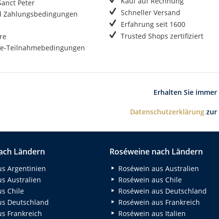
Kauf auf Rechnung
anct Peter
Schneller Versand
d Zahlungsbedingungen
Erfahrung seit 1600
Trusted Shops zertifiziert
re
e-Teilnahmebedingungen
Erhalten Sie immer
Datenschutzerklärung
zur
ach Ländern
Roséweine nach Ländern
s Argentinien
Roséwein aus Australien
s Australien
Roséwein aus Chile
s Chile
Roséwein aus Deutschland
s Deutschland
Roséwein aus Frankreich
s Frankreich
Roséwein aus Italien