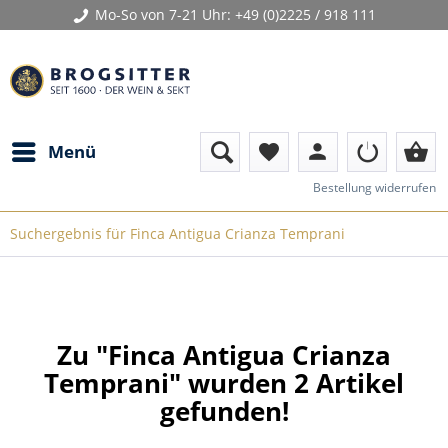
Mo-So von 7-21 Uhr:
+49 (0)2225 / 918 111
person
shopping_basket
Menü
favorite
Bestellung widerrufen
Suchergebnis für Finca Antigua Crianza Temprani
Zu "Finca Antigua Crianza
Temprani" wurden
2
Artikel
gefunden!