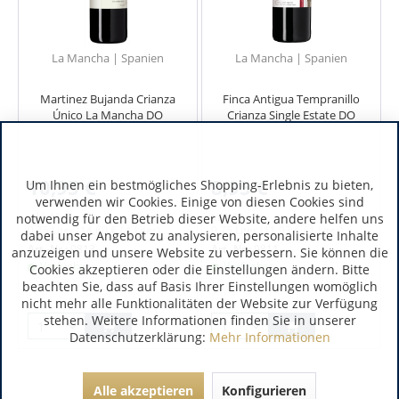
La Mancha | Spanien
La Mancha | Spanien
Martinez Bujanda Crianza
Finca Antigua Tempranillo
Único La Mancha DO
Crianza Single Estate DO
10,95 €
8,95 €
Um Ihnen ein bestmögliches Shopping-Erlebnis zu bieten,
verwenden wir Cookies. Einige von diesen Cookies sind
inkl. MwSt.
inkl. MwSt.
notwendig für den Betrieb dieser Website, andere helfen uns
0.75 Liter
(14,60 € / 1 Liter)
0.75 Liter
(11,93 € / 1 Liter)
dabei unser Angebot zu analysieren, personalisierte Inhalte
Art.-Nr.:
9813
Art.-Nr.:
9811
anzuzeigen und unsere Website zu verbessern. Sie können die
Verfügbar
Verfügbar
Cookies akzeptieren oder die Einstellungen ändern. Bitte
beachten Sie, dass auf Basis Ihrer Einstellungen womöglich
nicht mehr alle Funktionalitäten der Website zur Verfügung
stehen. Weitere Informationen finden Sie in unserer
Datenschutzerklärung:
Mehr Informationen
Alle akzeptieren
Konfigurieren