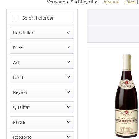
Verwandte Suchbegriffe:
beaune
|
côtes
Sofort lieferbar
Hersteller
Bouchard Aîné & Fils
Preis
Bouchard Père & Fils
Art
von
22,95 €
bis
29,90 €
Rotwein
Land
Frankreich
Region
Burgund
Qualität
Bourgogne AOC
Farbe
Rot
Rebsorte