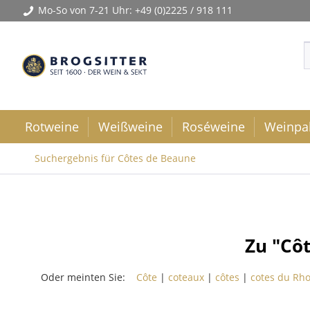
Mo-So von 7-21 Uhr:
+49 (0)2225 / 918 111
Rotweine
Weißweine
Roséweine
Weinpa
Suchergebnis für Côtes de Beaune
Zu "Cô
Oder meinten Sie:
Côte
|
coteaux
|
côtes
|
cotes du Rh