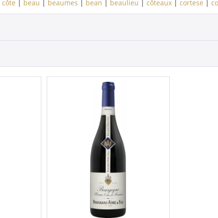
|
côte
|
beau
|
beaumes
|
bean
|
beaulieu
|
côteaux
|
cortese
|
co