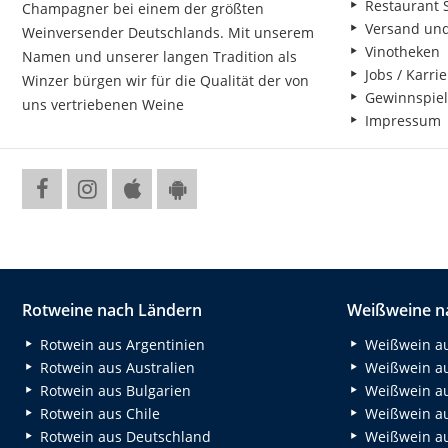
Restaurant S
Champagner bei einem der größten
Versand un
Weinversender Deutschlands. Mit unserem
Vinotheken
Namen und unserer langen Tradition als
Jobs / Karrie
Winzer bürgen wir für die Qualität der von
Gewinnspiel
uns vertriebenen Weine
Impressum
Rotweine nach Ländern
Weißweine n
Rotwein aus Argentinien
Weißwein au
Rotwein aus Australien
Weißwein au
Rotwein aus Bulgarien
Weißwein au
Rotwein aus Chile
Weißwein au
Rotwein aus Deutschland
Weißwein au