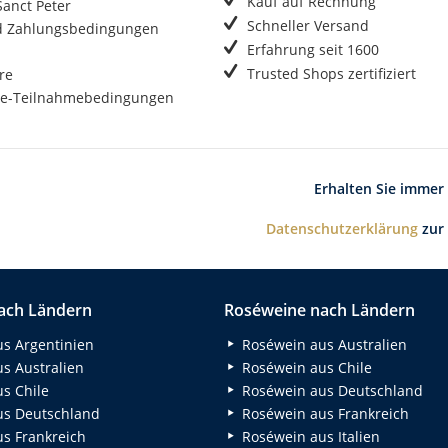
Kauf auf Rechnung
anct Peter
Schneller Versand
d Zahlungsbedingungen
Erfahrung seit 1600
Trusted Shops zertifiziert
re
e-Teilnahmebedingungen
Erhalten Sie immer
Datenschutzerklärung
zur
ach Ländern
Roséweine nach Ländern
s Argentinien
Roséwein aus Australien
s Australien
Roséwein aus Chile
s Chile
Roséwein aus Deutschland
s Deutschland
Roséwein aus Frankreich
s Frankreich
Roséwein aus Italien