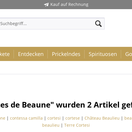
Kauf auf Rechnung
kete
Entdecken
Prickelndes
Spirituosen
Go
tes de Beaune" wurden
2
Artikel ge
one
|
contessa camilla
|
cortesi
|
cortese
|
Château Beaulieu
|
bea
beaulieu
|
Terre Cortesi