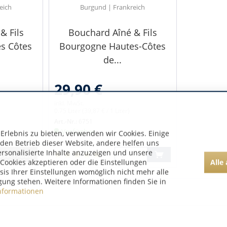
eich
Burgund | Frankreich
& Fils
Bouchard Aîné & Fils
s Côtes
Bourgogne Hautes-Côtes
de...
29,90 €
inkl. MwSt.
0.75 Liter
(39,87 € / 1 Liter)
Art.-Nr.:
6751
Verfügbar
rlebnis zu bieten, verwenden wir Cookies. Einige
 den Betrieb dieser Website, andere helfen uns
ersonalisierte Inhalte anzuzeigen und unsere
usverkauft
Alle
Cookies akzeptieren oder die Einstellungen
asis Ihrer Einstellungen womöglich nicht mehr alle
gung stehen. Weitere Informationen finden Sie in
nformationen