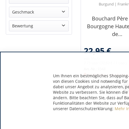
Burgund | Frankr
Pinot Noir
Geschmack
Bouchard Père 
trocken
Bourgogne Haute
Bewertung
de...
& mehr
& mehr
22,95 €
& mehr
& mehr
inkl. MwSt.
0.75 Liter
(30,60 € / 1 Liter)
Art.-Nr.:
9348
Lieferzeit unbekannt
Um Ihnen ein bestmögliches Shopping-E
von diesen Cookies sind notwendig für
dabei unser Angebot zu analysieren, p
A
Website zu verbessern. Sie können die 
ändern. Bitte beachten Sie, dass auf B
Funktionalitäten der Website zur Verfü
unserer Datenschutzerklärung:
Mehr I