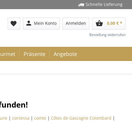
Schnelle Lieferung
person
shopping_basket
favorite
Mein Konto
Anmelden
0,00 € *
Bestellung widerrufen
urmet
Präsente
Angebote
funden!
une
|
contessa
|
comte
|
Côtes de Gascogne Colombard
|