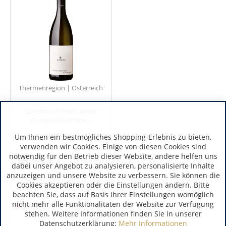
Thermenregion | Österreich
Schellmann Fred Loimer
Gumpoldskirchner...
Um Ihnen ein bestmögliches Shopping-Erlebnis zu bieten,
verwenden wir Cookies. Einige von diesen Cookies sind
notwendig für den Betrieb dieser Website, andere helfen uns
16,95 €
dabei unser Angebot zu analysieren, personalisierte Inhalte
anzuzeigen und unsere Website zu verbessern. Sie können die
inkl. MwSt.
Cookies akzeptieren oder die Einstellungen ändern. Bitte
0.75 Liter
(22,60 € / 1 Liter)
beachten Sie, dass auf Basis Ihrer Einstellungen womöglich
Art.-Nr.:
4993
nicht mehr alle Funktionalitäten der Website zur Verfügung
Lieferzeit unbekannt
stehen. Weitere Informationen finden Sie in unserer
Datenschutzerklärung:
Mehr Informationen