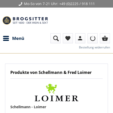
Mo-So von 7-21 Uhr:
+49 (0)2225 / 918 111
person
shopping_basket
Menü
favorite
Bestellung widerrufen
Produkte von Schellmann & Fred Loimer
Schellmann - Loimer