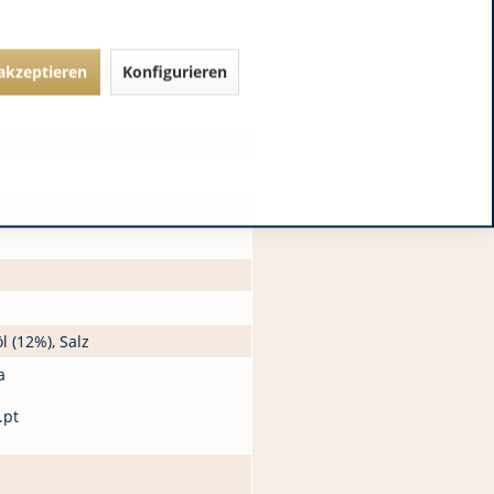
 akzeptieren
Konfigurieren
l (12%), Salz
a
.pt