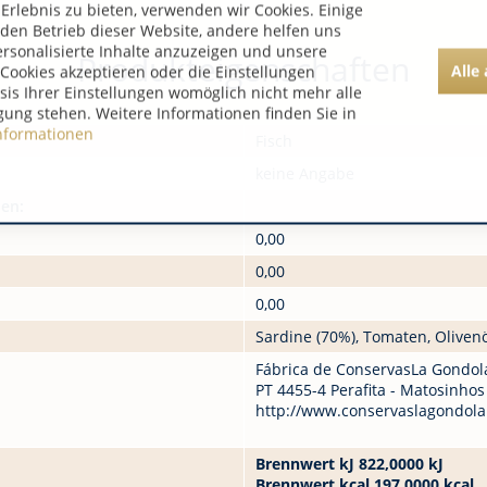
rlebnis zu bieten, verwenden wir Cookies. Einige
 den Betrieb dieser Website, andere helfen uns
ersonalisierte Inhalte anzuzeigen und unsere
Produkteigenschaften
Alle
Cookies akzeptieren oder die Einstellungen
asis Ihrer Einstellungen womöglich nicht mehr alle
gung stehen. Weitere Informationen finden Sie in
nformationen
Fisch
keine Angabe
nen:
0,00
0,00
0,00
Sardine (70%), Tomaten, Olivenö
Fábrica de ConservasLa Gondol
PT 4455-4 Perafita - Matosinhos
http://www.conservaslagondola
Brennwert kJ 822,0000 kJ
Brennwert kcal 197,0000 kcal