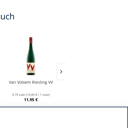
auch
Van Volxem Riesling VV
Franz Keller – Schwarzer
Adler Jedentag...
0.75 Liter
(15,93 € / 1 Liter)
0.75 Liter
(24,80 € / 1 Liter)
11,95 €
18,60 €