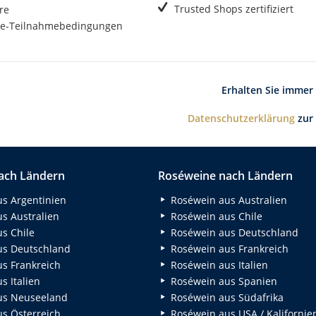
Trusted Shops zertifiziert
re
e-Teilnahmebedingungen
Erhalten Sie immer
Datenschutzerklärung
zur
ach Ländern
Roséweine nach Ländern
s Argentinien
Roséwein aus Australien
s Australien
Roséwein aus Chile
s Chile
Roséwein aus Deutschland
s Deutschland
Roséwein aus Frankreich
s Frankreich
Roséwein aus Italien
 Italien
Roséwein aus Spanien
us Neuseeland
Roséwein aus Südafrika
s Österreich
Roséwein aus USA / Kalifornie