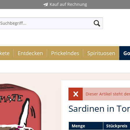
Kauf auf Rechnung
kete
Entdecken
Prickelndes
Spirituosen
G
Dieser Artikel steht de
Sardinen in T
Menge
Stückpreis