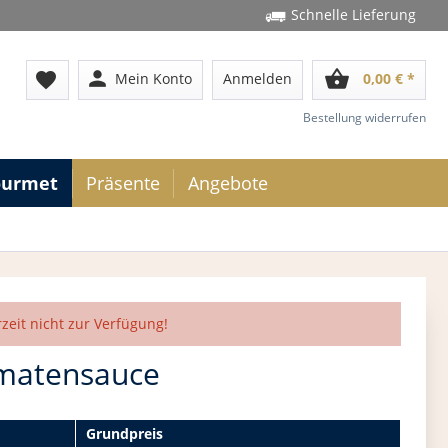
Schnelle Lieferung
person
shopping_basket
favorite
Mein Konto
Anmelden
0,00 € *
Bestellung widerrufen
ourmet
Präsente
Angebote
rzeit nicht zur Verfügung!
omatensauce
Grundpreis