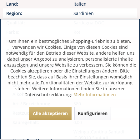
Land:
Italien
Region:
Sardinien
Qualität:
Sardegna DOC
Farbe:
Rot
Um Ihnen ein bestmögliches Shopping-Erlebnis zu bieten,
Rebsorte:
Monica
verwenden wir Cookies. Einige von diesen Cookies sind
Geschmack:
trocken
notwendig für den Betrieb dieser Website, andere helfen uns
dabei unser Angebot zu analysieren, personalisierte Inhalte
Zusätzliche
anzuzeigen und unsere Website zu verbessern. Sie können die
Produktinformationen:
Cookies akzeptieren oder die Einstellungen ändern. Bitte
Jahrgang:
2023
beachten Sie, dass auf Basis Ihrer Einstellungen womöglich
nicht mehr alle Funktionalitäten der Website zur Verfügung
Lagerfähigkeit:
Lagerfähig bis 2027
stehen. Weitere Informationen finden Sie in unserer
Alkoholgehalt:
0,00
Datenschutzerklärung:
Mehr Informationen
Art / Bezeichnung:
580
Restzucker:
0,00
Alle akzeptieren
Konfigurieren
Säuregehalt:
0,00
WeingutCantina Santadi
IT 09010 Santadi