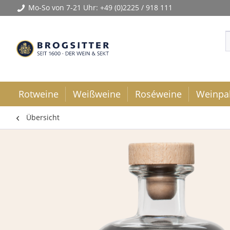
Mo-So von 7-21 Uhr:
+49 (0)2225 / 918 111
Rotweine
Weißweine
Roséweine
Weinpa
Übersicht