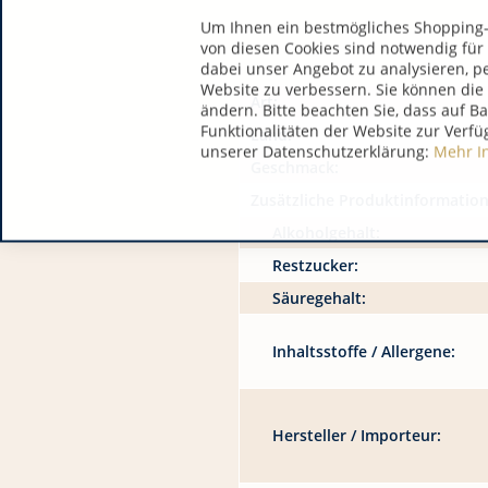
Um Ihnen ein bestmögliches Shopping-E
von diesen Cookies sind notwendig für
dabei unser Angebot zu analysieren, p
Website zu verbessern. Sie können die 
Art:
ändern. Bitte beachten Sie, dass auf B
Funktionalitäten der Website zur Verfü
Land:
unserer Datenschutzerklärung:
Mehr I
Geschmack:
Zusätzliche Produktinformatio
Alkoholgehalt:
Restzucker:
Säuregehalt:
Inhaltsstoffe / Allergene:
Hersteller / Importeur: