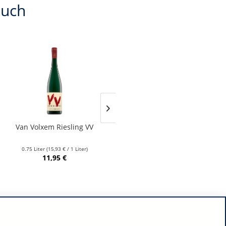
auch
Van Volxem Riesling VV
Franz Keller – Schwarzer
Adler Jedentag...
0.75 Liter
(15,93 € / 1 Liter)
0.75 Liter
(24,80 € / 1 Liter)
11,95 €
18,60 €