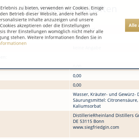
Produkteigenschaften
rlebnis zu bieten, verwenden wir Cookies. Einige
 den Betrieb dieser Website, andere helfen uns
ersonalisierte Inhalte anzuzeigen und unsere
Alle
Cookies akzeptieren oder die Einstellungen
Alkoholfrei
asis Ihrer Einstellungen womöglich nicht mehr alle
gung stehen. Weitere Informationen finden Sie in
Deutschland
nformationen
keine Angabe
nen:
0,00
0,00
0,00
Wasser, Kräuter- und Gewürz- De
Säurungsmittel: Citronensäure,
Kaliumsorbat
DistillerieRheinland Distillers
DE 53115 Bonn
www.siegfriedgin.com