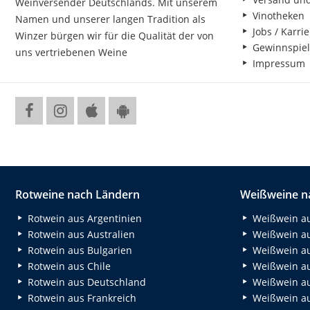
Weinversender Deutschlands. Mit unserem
Vinotheken
Namen und unserer langen Tradition als
Jobs / Karrie
Winzer bürgen wir für die Qualität der von
Gewinnspiel
uns vertriebenen Weine
Impressum
Rotweine nach Ländern
Weißweine n
Rotwein aus Argentinien
Weißwein au
Rotwein aus Australien
Weißwein au
Rotwein aus Bulgarien
Weißwein au
Rotwein aus Chile
Weißwein au
Rotwein aus Deutschland
Weißwein au
Rotwein aus Frankreich
Weißwein aus