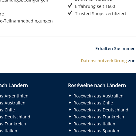
Erfahrung seit 1600
Trusted Shops zertifiziert
re
e-Teilnahmebedingungen
Erhalten Sie immer
Datenschutzerklärung
zur
ach Ländern
Roséweine nach Ländern
s Argentinien
Roséwein aus Australien
s Australien
Roséwein aus Chile
s Chile
Roséwein aus Deutschland
s Deutschland
Roséwein aus Frankreich
s Frankreich
Roséwein aus Italien
 Italien
Roséwein aus Spanien