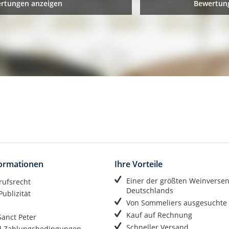
ertungen anzeigen
Bewertung
formationen
Ihre Vorteile
Einer der größten Weinverse
rufsrecht
Deutschlands
ublizität
Von Sommeliers ausgesuchte
Kauf auf Rechnung
anct Peter
Schneller Versand
d Zahlungsbedingungen