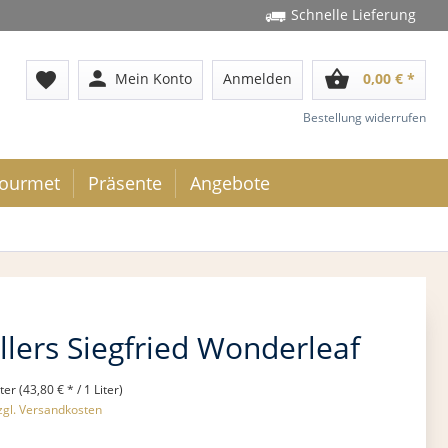
Schnelle Lieferung
person
shopping_basket
favorite
Mein Konto
Anmelden
0,00 € *
Bestellung widerrufen
ourmet
Präsente
Angebote
llers Siegfried Wonderleaf
iter (43,80 € * / 1 Liter)
zgl. Versandkosten