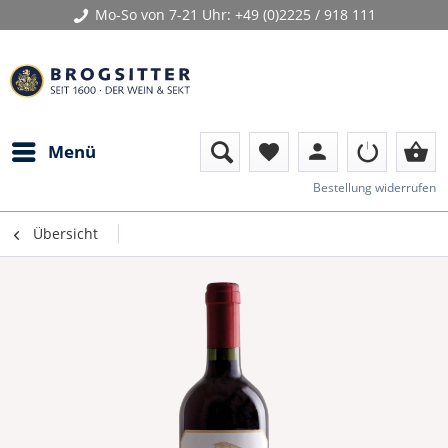
Mo-So von 7-21 Uhr:
+49 (0)2225 / 918 111
person
shopping_basket
Menü
favorite
Bestellung widerrufen
Übersicht