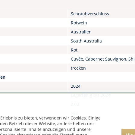
Schraubverschluss
Rotwein
Australien
South Australia
Rot
Cuvée, Cabernet Sauvignon, Shi
trocken
nen:
2024
Lagerfähig bis 2024
0,00
580
rlebnis zu bieten, verwenden wir Cookies. Einige
0,00
 den Betrieb dieser Website, andere helfen uns
ersonalisierte Inhalte anzuzeigen und unsere
0,00
Alle