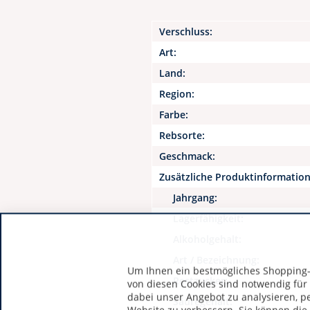
Verschluss:
Art:
Land:
Region:
Farbe:
Rebsorte:
Geschmack:
Zusätzliche Produktinformatio
Jahrgang:
Lagerfähigkeit:
Alkoholgehalt:
Art / Bezeichnung:
Um Ihnen ein bestmögliches Shopping-E
Restzucker:
von diesen Cookies sind notwendig für
dabei unser Angebot zu analysieren, p
Säuregehalt: