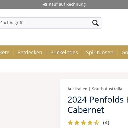
Kauf auf Rechnung
kete
Entdecken
Prickelndes
Spirituosen
Go
Australien | South Australia
2024 Penfolds 
Cabernet
(
4
)