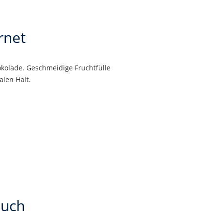
rnet
okolade. Geschmeidige Fruchtfülle
alen Halt.
auch