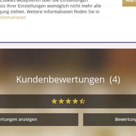
Cookies akzeptieren oder die Einstellungen
WeingutPenfolds Wines
asis Ihrer Einstellungen womöglich nicht mehr alle
AU 5072 Magill
gung stehen. Weitere Informationen finden Sie in
www.penfolds.com
nformationen
Kundenbewertungen (4)
ertungen anzeigen
Bewertung