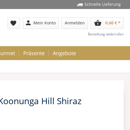
Schnelle Lieferung
person
shopping_basket
favorite
Mein Konto
Anmelden
0,00 € *
Bestellung widerrufen
urmet
Präsente
Angebote
Koonunga Hill Shiraz