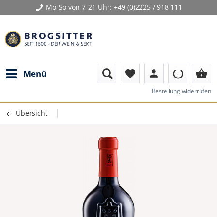
Mo-So von 7-21 Uhr:
+49 (0)2225 / 918 111
person
shopping_basket
Menü
favorite
Bestellung widerrufen
Übersicht