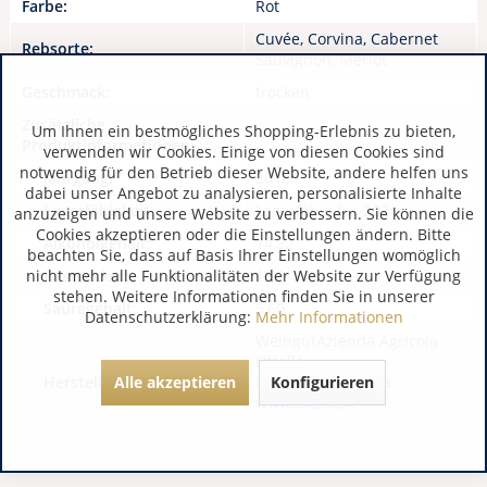
Farbe:
Rot
Cuvée, Corvina, Cabernet
Rebsorte:
Sauvignon, Merlot
Geschmack:
trocken
Zusätzliche
Um Ihnen ein bestmögliches Shopping-Erlebnis zu bieten,
Produktinformationen:
verwenden wir Cookies. Einige von diesen Cookies sind
notwendig für den Betrieb dieser Website, andere helfen uns
Jahrgang:
2018
dabei unser Angebot zu analysieren, personalisierte Inhalte
Lagerfähigkeit:
Lagerfähig bis 2024
anzuzeigen und unsere Website zu verbessern. Sie können die
Cookies akzeptieren oder die Einstellungen ändern. Bitte
Alkoholgehalt:
14,22
beachten Sie, dass auf Basis Ihrer Einstellungen womöglich
nicht mehr alle Funktionalitäten der Website zur Verfügung
Restzucker:
1,90
stehen. Weitere Informationen finden Sie in unserer
Säuregehalt:
5,60
Datenschutzerklärung:
Mehr Informationen
WeingutAzienda Agricola
Ottella
Alle akzeptieren
Konfigurieren
Hersteller / Importeur:
IT 37019 Peschiera
www.ottella.it