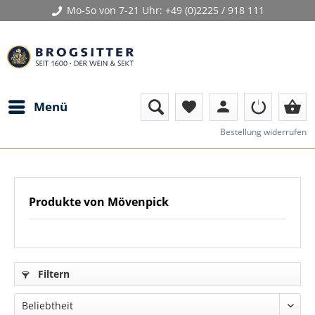
Mo-So von 7-21 Uhr:
+49 (0)2225 / 918 111
person
shopping_basket
Menü
favorite
Bestellung widerrufen
Produkte von Mövenpick
Filtern