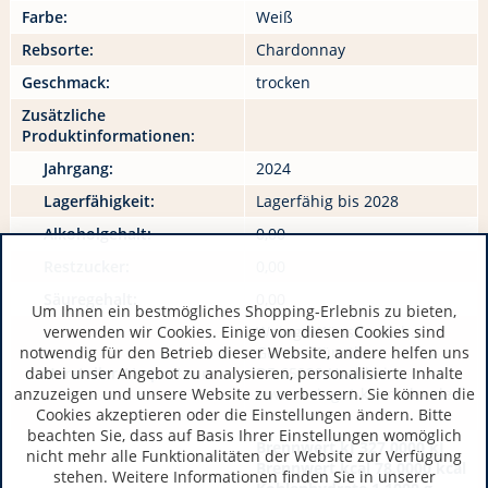
Farbe:
Weiß
Rebsorte:
Chardonnay
Geschmack:
trocken
Zusätzliche
Produktinformationen:
Jahrgang:
2024
Lagerfähigkeit:
Lagerfähig bis 2028
Alkoholgehalt:
0,00
Restzucker:
0,00
Säuregehalt:
0,00
Um Ihnen ein bestmögliches Shopping-Erlebnis zu bieten,
verwenden wir Cookies. Einige von diesen Cookies sind
WeingutKünstler, Inh.
notwendig für den Betrieb dieser Website, andere helfen uns
Gunter Künstler
dabei unser Angebot zu analysieren, personalisierte Inhalte
Hersteller / Importeur:
DE 65239 Hochheim
anzuzeigen und unsere Website zu verbessern. Sie können die
www.weingut-kuenstler.de
Cookies akzeptieren oder die Einstellungen ändern. Bitte
beachten Sie, dass auf Basis Ihrer Einstellungen womöglich
Brennwert kJ 327,0000 kJ
nicht mehr alle Funktionalitäten der Website zur Verfügung
Brennwert kcal 78,0000 kcal
stehen. Weitere Informationen finden Sie in unserer