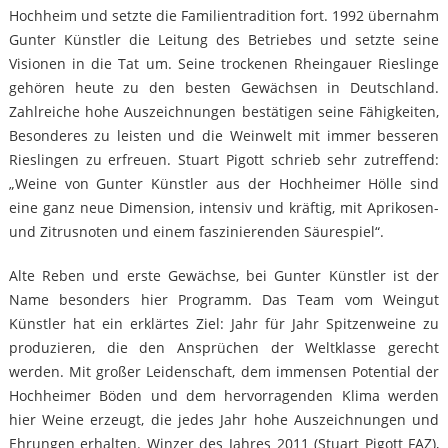
Hochheim und setzte die Familientradition fort. 1992 übernahm
Gunter Künstler die Leitung des Betriebes und setzte seine
Visionen in die Tat um. Seine trockenen Rheingauer Rieslinge
gehören heute zu den besten Gewächsen in Deutschland.
Zahlreiche hohe Auszeichnungen bestätigen seine Fähigkeiten,
Besonderes zu leisten und die Weinwelt mit immer besseren
Rieslingen zu erfreuen. Stuart Pigott schrieb sehr zutreffend:
„Weine von Gunter Künstler aus der Hochheimer Hölle sind
eine ganz neue Dimension, intensiv und kräftig, mit Aprikosen-
und Zitrusnoten und einem faszinierenden Säurespiel“.
Alte Reben und erste Gewächse, bei Gunter Künstler ist der
Name besonders hier Programm. Das Team vom Weingut
Künstler hat ein erklärtes Ziel: Jahr für Jahr Spitzenweine zu
produzieren, die den Ansprüchen der Weltklasse gerecht
werden. Mit großer Leidenschaft, dem immensen Potential der
Hochheimer Böden und dem hervorragenden Klima werden
hier Weine erzeugt, die jedes Jahr hohe Auszeichnungen und
Ehrungen erhalten. Winzer des Jahres 2011 (Stuart Pigott FAZ),