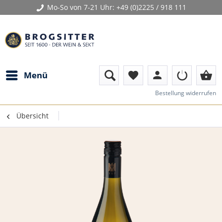
Mo-So von 7-21 Uhr:
+49 (0)2225 / 918 111
person
shopping_basket
Menü
favorite
Bestellung widerrufen
Übersicht