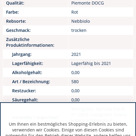
Qualität:
Piemonte DOCG
Farbe:
Rot
Rebsorte:
Nebbiolo
Geschmack:
trocken
Zusätzliche
Produktinformationen:
Jahrgang:
2021
Lagerfähigkeit:
Lagerfähig bis 2021
Alkoholgehalt:
0,00
Art / Bezeichnung:
580
Restzucker:
0,00
Säuregehalt:
0,00
WeingutAz. Agricola Icardi
IT 12053 Castiglione Tinella
Hersteller / Importeur:
www.icardipierino.it
Um Ihnen ein bestmögliches Shopping-Erlebnis zu bieten,
verwenden wir Cookies. Einige von diesen Cookies sind
notwendig für den Betrieb dieser Website, andere helfen uns