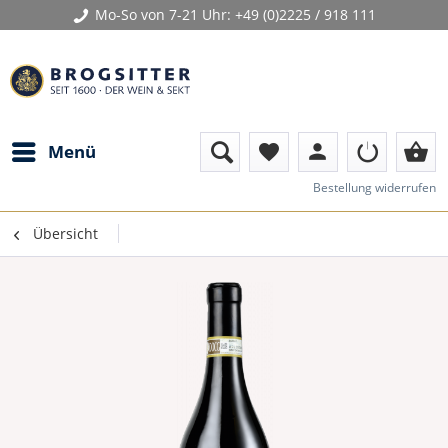
Mo-So von 7-21 Uhr:
+49 (0)2225 / 918 111
person
shopping_basket
Menü
favorite
Bestellung widerrufen
Übersicht