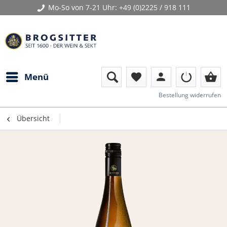
Mo-So von 7-21 Uhr:
+49 (0)2225 / 918 111
person
shopping_basket
Menü
favorite
Bestellung widerrufen
Übersicht