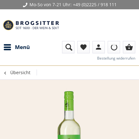
Mo-So von 7-21 Uhr:
+49 (0)2225 / 918 111
person
shopping_basket
Menü
favorite
Bestellung widerrufen
Übersicht