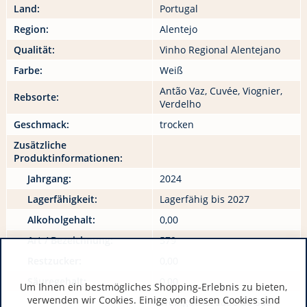
Land:
Portugal
Region:
Alentejo
Qualität:
Vinho Regional Alentejano
Farbe:
Weiß
Antão Vaz, Cuvée, Viognier,
Rebsorte:
Verdelho
Geschmack:
trocken
Zusätzliche
Produktinformationen:
Jahrgang:
2024
Lagerfähigkeit:
Lagerfähig bis 2027
Alkoholgehalt:
0,00
Art / Bezeichnung:
579
Restzucker:
0,00
Säuregehalt:
0,00
Um Ihnen ein bestmögliches Shopping-Erlebnis zu bieten,
verwenden wir Cookies. Einige von diesen Cookies sind
WeingutHerdade de Sao