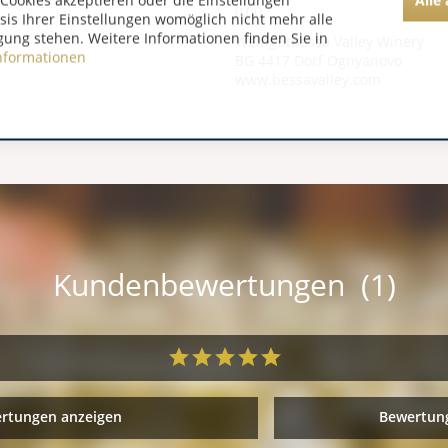
Cookies akzeptieren oder die Einstellungen
0,00
asis Ihrer Einstellungen womöglich nicht mehr alle
gung stehen. Weitere Informationen finden Sie in
WeingutBessa Valley Winery
nformationen
BG 4417 Dorf Ognyanovo
www.bessavalley.com
Kundenbewertungen (1)
ertungen anzeigen
Bewertung