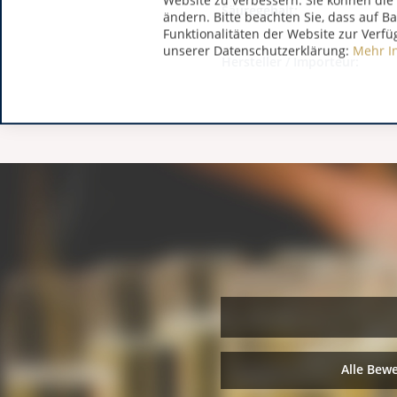
Website zu verbessern. Sie können die 
Säuregehalt:
ändern. Bitte beachten Sie, dass auf B
Funktionalitäten der Website zur Verfü
unserer Datenschutzerklärung:
Mehr I
Hersteller / Importeur:
Alle Bew