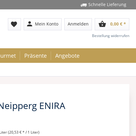
Schnelle Lieferung
person
shopping_basket
favorite
Mein Konto
Anmelden
0,00 € *
Bestellung widerrufen
urmet
Präsente
Angebote
 Neipperg ENIRA
Liter (20,53 € * / 1 Liter)