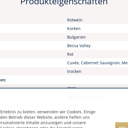
Produkteigenschaften
Rotwein
Korken
Bulgarien
Bessa Valley
Rot
Cuvée, Cabernet Sauvignon, Mer
trocken
nen:
2019
Lagerfähig bis 2027
14,50
rlebnis zu bieten, verwenden wir Cookies. Einige
580
 den Betrieb dieser Website, andere helfen uns
ersonalisierte Inhalte anzuzeigen und unsere
0,00
Alle