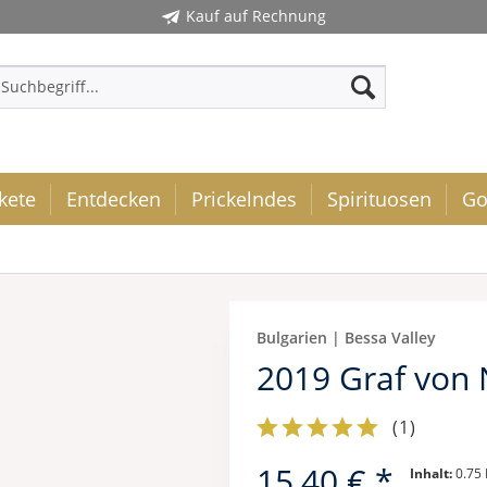
Kauf auf Rechnung
kete
Entdecken
Prickelndes
Spirituosen
Go
Bulgarien | Bessa Valley
2019 Graf von
(
1
)
15,40 € *
Inhalt:
0.75 