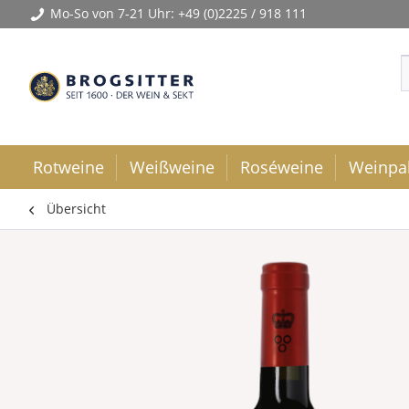
Mo-So von 7-21 Uhr:
+49 (0)2225 / 918 111
Rotweine
Weißweine
Roséweine
Weinpa
Übersicht