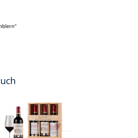
mblern"
auch