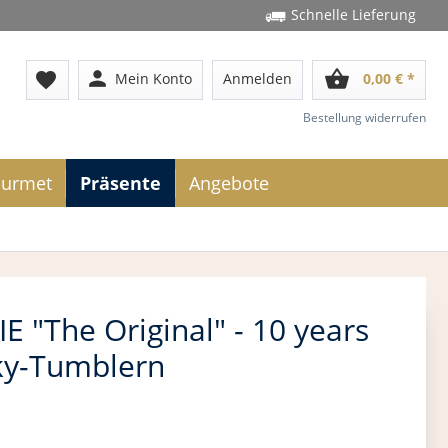
Schnelle Lieferung
person
shopping_basket
favorite
Mein Konto
Anmelden
0,00 € *
Bestellung widerrufen
urmet
Präsente
Angebote
"The Original" - 10 years
ky-Tumblern