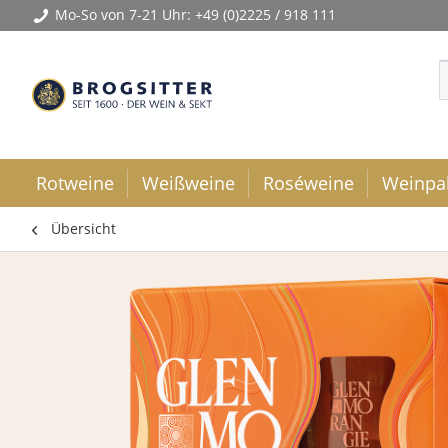
Mo-So von 7-21 Uhr:
+49 (0)2225 / 918 111
Rotweine
Weißweine
Roséweine
Weinpa
Übersicht