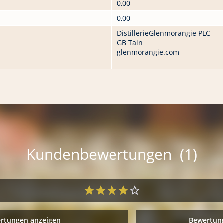
0,00
0,00
DistillerieGlenmorangie PLC
GB Tain
glenmorangie.com
Kundenbewertungen (1)
ertungen anzeigen
Bewertung