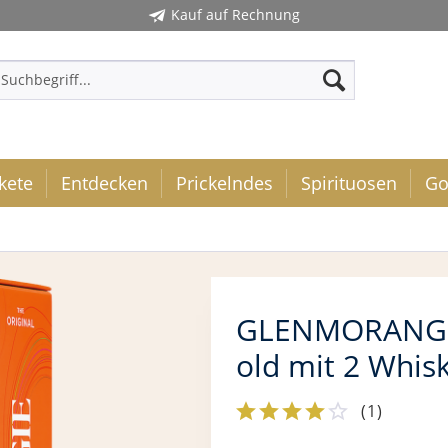
Kauf auf Rechnung
kete
Entdecken
Prickelndes
Spirituosen
Go
GLENMORANGIE 
old mit 2 Whis
(
1
)