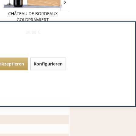
CHÂTEAU DE BORDEAUX
Château Cissac Cru
GOLDPRÄMIERT
Bourgeois, mis en Bouteille...
30,88 €
119,94 €
 akzeptieren
Konfigurieren