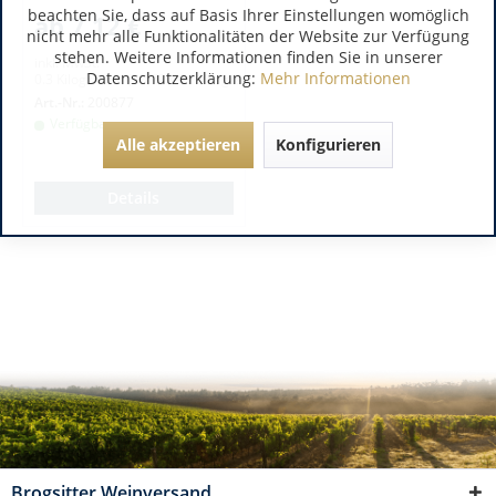
beachten Sie, dass auf Basis Ihrer Einstellungen womöglich
ab 7,12 €
nicht mehr alle Funktionalitäten der Website zur Verfügung
stehen. Weitere Informationen finden Sie in unserer
inkl. MwSt.
Datenschutzerklärung:
Mehr Informationen
0.3 Kilogramm
(23,73 € / 1 Kilogramm)
Art.-Nr.:
200877
Verfügbar
Alle akzeptieren
Konfigurieren
Details
Brogsitter Weinversand