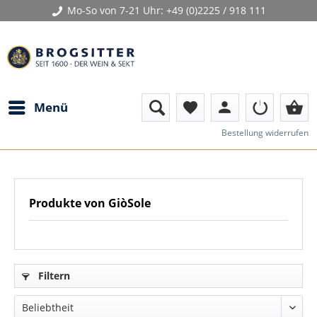
Mo-So von 7-21 Uhr:
+49 (0)2225 / 918 111
person
shopping_basket
Menü
favorite
Bestellung widerrufen
Produkte von GiòSole
Filtern