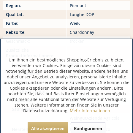
Region:
Piemont
Qualität:
Langhe DOP
Farbe:
Weiß
Rebsorte:
Chardonnay
Geschmack:
trocken
Zusätzliche
Produktinformationen:
Um Ihnen ein bestmögliches Shopping-Erlebnis zu bieten,
Jahrgang:
2023
verwenden wir Cookies. Einige von diesen Cookies sind
notwendig für den Betrieb dieser Website, andere helfen uns
Lagerfähigkeit:
Lagerfähig bis 2029
dabei unser Angebot zu analysieren, personalisierte Inhalte
anzuzeigen und unsere Website zu verbessern. Sie können die
Alkoholgehalt:
0,00
Cookies akzeptieren oder die Einstellungen ändern. Bitte
Art / Bezeichnung:
579
beachten Sie, dass auf Basis Ihrer Einstellungen womöglich
nicht mehr alle Funktionalitäten der Website zur Verfügung
Restzucker:
0,00
stehen. Weitere Informationen finden Sie in unserer
Säuregehalt:
0,00
Datenschutzerklärung:
Mehr Informationen
WeingutAzienda Agricola
Angelo Gaja
Alle akzeptieren
Konfigurieren
Hersteller / Importeur:
IT 12050 Barbaresco