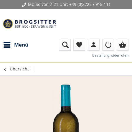
Mo-So von 7-21 Uhr:
+49 (0)2225 / 918 111
person
shopping_basket
Menü
favorite
Bestellung widerrufen
Übersicht