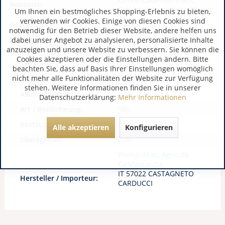
Rebsorte:
Cabernet Sauvignon, Merlot
Um Ihnen ein bestmögliches Shopping-Erlebnis zu bieten,
verwenden wir Cookies. Einige von diesen Cookies sind
Geschmack:
trocken
notwendig für den Betrieb dieser Website, andere helfen uns
Zusätzliche
dabei unser Angebot zu analysieren, personalisierte Inhalte
Produktinformationen:
anzuzeigen und unsere Website zu verbessern. Sie können die
Cookies akzeptieren oder die Einstellungen ändern. Bitte
Jahrgang:
2023
beachten Sie, dass auf Basis Ihrer Einstellungen womöglich
nicht mehr alle Funktionalitäten der Website zur Verfügung
Lagerfähigkeit:
Lagerfähig bis 2031
stehen. Weitere Informationen finden Sie in unserer
Alkoholgehalt:
0,00
Datenschutzerklärung:
Mehr Informationen
Art / Bezeichnung:
580
Restzucker:
0,00
Alle akzeptieren
Konfigurieren
Säuregehalt:
0,00
WeingutSoc. Agricola
Ca'Marcanda
IT 57022 CASTAGNETO
Hersteller / Importeur:
CARDUCCI