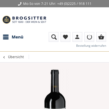
Mo-So von 7-21 Uhr:
+49 (0)2225 / 918 111
person
shopping_basket
Menü
favorite
Bestellung widerrufen
Übersicht