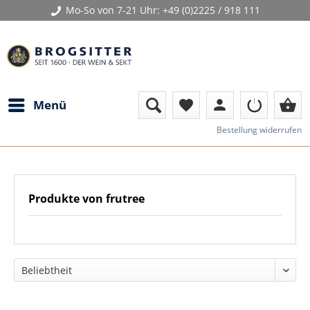
Mo-So von 7-21 Uhr:
+49 (0)2225 / 918 111
person
shopping_basket
Menü
favorite
Bestellung widerrufen
Produkte von frutree