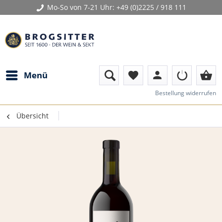
Mo-So von 7-21 Uhr:
+49 (0)2225 / 918 111
person
shopping_basket
Menü
favorite
Bestellung widerrufen
Übersicht