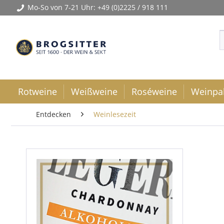
Mo-So von 7-21 Uhr:
+49 (0)2225 / 918 111
Rotweine
Weißweine
Roséweine
Weinpa
Entdecken
Weinlesezeit