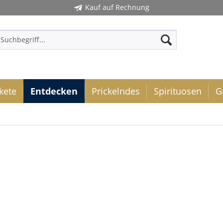
Kauf auf Rechnung
kete
Entdecken
Prickelndes
Spirituosen
G