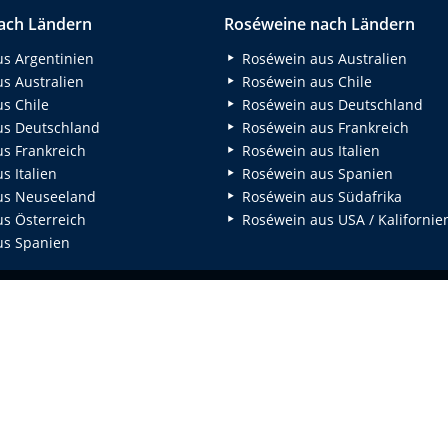
ach Ländern
Roséweine nach Ländern
s Argentinien
Roséwein aus Australien
s Australien
Roséwein aus Chile
s Chile
Roséwein aus Deutschland
s Deutschland
Roséwein aus Frankreich
s Frankreich
Roséwein aus Italien
 Italien
Roséwein aus Spanien
us Neuseeland
Roséwein aus Südafrika
s Österreich
Roséwein aus USA / Kalifornie
s Spanien