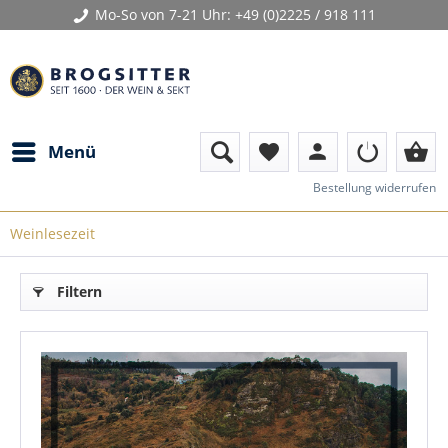
Mo-So von 7-21 Uhr:
+49 (0)2225 / 918 111
person
shopping_basket
Menü
favorite
Bestellung widerrufen
Weinlesezeit
Filtern