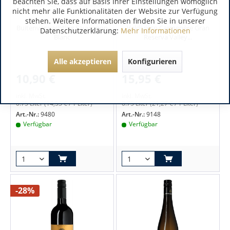
beachten Sie, dass auf Basis Ihrer Einstellungen womöglich
Coastal Region | Südafrika
Valle de Rapel | Chile
nicht mehr alle Funktionalitäten der Website zur Verfügung
stehen. Weitere Informationen finden Sie in unserer
Buitenverwachting Sauvignon
Valdivieso Carmenère Gran
Datenschutzerklärung:
Mehr Informationen
Blanc
Reserva Valley...
Alle akzeptieren
Konfigurieren
10,90 €
15,95 €
inkl. MwSt.
inkl. MwSt.
0.75 Liter
(14,53 € / 1 Liter)
0.75 Liter
(21,27 € / 1 Liter)
Art.-Nr.:
9480
Art.-Nr.:
9148
Verfügbar
Verfügbar
-28%