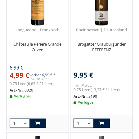
Languedoc | Frankreich
Rheinhessen | Deutschland
Château la Périère Grande
Brogsitter Grauburgunder
Cuvée
REFERENZ
6,99 €
9,95 €
4,99 €
vorher
6,99 € *
inkl. MwSt.
0.75 Liter
(6,65 € / 1 Liter)
inkl. MwSt.
0.75 Liter
(13,27 € / 1 Liter)
Art.-Nr.:
0820
Verfügbar
Art.-Nr.:
3190
Verfügbar