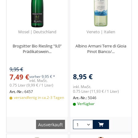
Mosel | Deutschland
Veneto | Italien
Brogsitter Bio Riesling "9,0"
Albino Armani Terre di Gioia
Prädikatswein...
Pinot Bianco/...
9,95 €
8,95 €
7,49 €
vorher
9,95 € *
inkl. MwSt.
0.75 Liter
(9,99 € / 1 Liter)
inkl. MwSt.
0.75 Liter
(11,93 € / 1 Liter)
Art.-Nr.:
6457
versandfertig in ca.2-3 Tagen
Art.-Nr.:
5046
Verfügbar
Ausverkauft