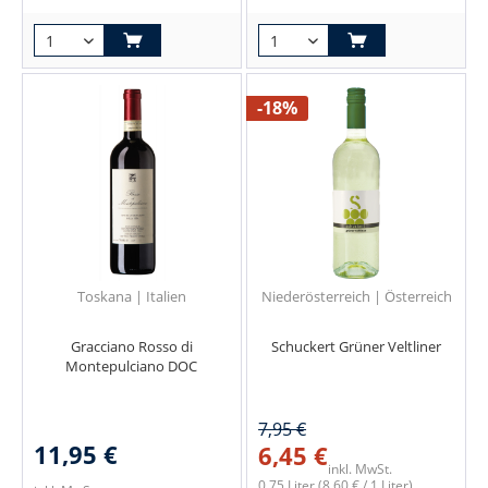
-18%
Toskana | Italien
Niederösterreich | Österreich
Gracciano Rosso di
Schuckert Grüner Veltliner
Montepulciano DOC
7,95 €
11,95 €
6,45 €
inkl. MwSt.
0.75 Liter
(8,60 € / 1 Liter)