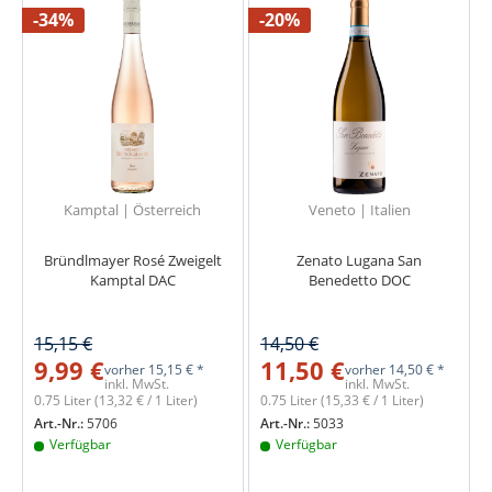
-34%
-20%
Kamptal | Österreich
Veneto | Italien
Bründlmayer Rosé Zweigelt
Zenato Lugana San
Kamptal DAC
Benedetto DOC
15,15 €
14,50 €
9,99 €
11,50 €
vorher
15,15 € *
vorher
14,50 € *
inkl. MwSt.
inkl. MwSt.
0.75 Liter
(13,32 € / 1 Liter)
0.75 Liter
(15,33 € / 1 Liter)
Art.-Nr.:
5706
Art.-Nr.:
5033
Verfügbar
Verfügbar