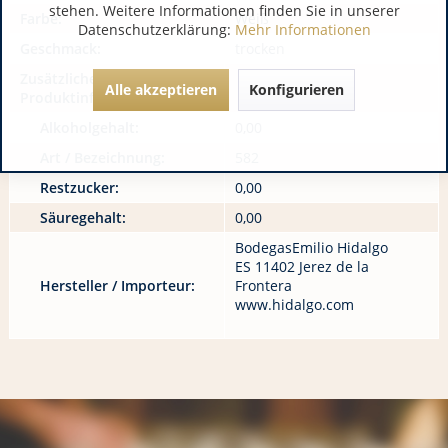
stehen. Weitere Informationen finden Sie in unserer
Farbe:
Weiß
Datenschutzerklärung:
Mehr Informationen
Geschmack:
trocken
Zusätzliche
Alle akzeptieren
Konfigurieren
Produktinformationen:
Alkoholgehalt:
0,00
Art / Bezeichnung:
582
Restzucker:
0,00
Säuregehalt:
0,00
BodegasEmilio Hidalgo
ES 11402 Jerez de la
Hersteller / Importeur:
Frontera
www.hidalgo.com