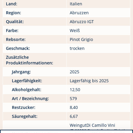
Land:
Italien
Region:
Abruzzen
Qualität:
Abruzzo IGT
Farbe:
Weiß
Rebsorte:
Pinot Grigio
Geschmack:
trocken
Zusätzliche
Produktinformationen:
Jahrgang:
2025
Lagerfähigkeit:
Lagerfähig bis 2025
Alkoholgehalt:
12,50
Art / Bezeichnung:
579
Restzucker:
8,40
Säuregehalt:
6,67
WeingutDi Camillo Vini
IT 66030 Poggiofiorito Chieti