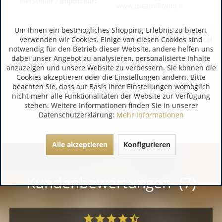
Hersteller / Importeur:
www.dicamillovini.it
Um Ihnen ein bestmögliches Shopping-Erlebnis zu bieten,
Brennwert kJ 307,0000 kJ
verwenden wir Cookies. Einige von diesen Cookies sind
Brennwert kcal 73,0000 kcal
notwendig für den Betrieb dieser Website, andere helfen uns
Fett
dabei unser Angebot zu analysieren, personalisierte Inhalte
davon gesättigte
Nährwerte pro 100g /
anzuzeigen und unsere Website zu verbessern. Sie können die
Fettsäuren
100ml:
Cookies akzeptieren oder die Einstellungen ändern. Bitte
Kohlenhydrate 0,6000 g
beachten Sie, dass auf Basis Ihrer Einstellungen womöglich
davon Zucker 0,6000 g
nicht mehr alle Funktionalitäten der Website zur Verfügung
Eiweiß_1
stehen. Weitere Informationen finden Sie in unserer
Salz
Datenschutzerklärung:
Mehr Informationen
Alle akzeptieren
Konfigurieren
Kundenbewertungen (7)